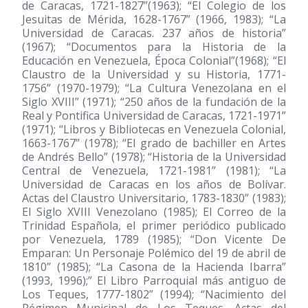
de Caracas, 1721-1827”
(1963)
; “El Colegio de los
Jesuitas de Mérida, 1628-1767”
(1966, 1983)
; “La
Universidad de Caracas. 237 años de historia”
(1967)
; “Documentos para la Historia de la
Educación en Venezuela, Época Colonial”
(1968)
; “El
Claustro de la Universidad y su Historia, 1771-
1756”
(1970-1979)
; “La Cultura Venezolana en el
Siglo XVIII”
(1971)
; “250 años de la fundación de la
Real y Pontifica Universidad de Caracas, 1721-1971”
(1971)
; “Libros y Bibliotecas en Venezuela Colonial,
1663-1767”
(1978)
; “El grado de bachiller en Artes
de Andrés Bello”
(1978)
; “Historia de la Universidad
Central de Venezuela, 1721-1981”
(1981)
; “La
Universidad de Caracas en los años de Bolívar.
Actas del Claustro Universitario, 1783-1830”
(1983)
;
El Siglo XVIII Venezolano
(1985)
; El Correo de la
Trinidad Española, el primer periódico publicado
por Venezuela, 1789
(1985)
; “Don Vicente De
Emparan: Un Personaje Polémico del 19 de abril de
1810”
(1985)
; “La Casona de la Hacienda Ibarra”
(1993, 1996)
;” El Libro Parroquial más antiguo de
Los Teques, 1777-1802”
(1994)
; “Nacimiento del