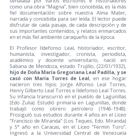
señalada por varios escritores e historiadores
como una obra “Magna”, bien concebida, es la más
fiel documentación sobre nuestra Alma Mater,
narrada y concebida para ser leída. El lector puede
disfrutar de cada pasaje, de cada descripción y de
sus importantes contenidos, y relatos enmarcados
en el más fiel ambiente caraqueño de la época.
El Profesor Ildefonso Leal, historiador, escritor,
humanista, investigador, cronista, periodista,
académico y docente universitario, nació en
Sabana de Mendoza, estado Trujillo, (22/01/1932),
hijo de Doña María Gregoriana Leal Padilla, y se
casó con María Torres de Leal
, en ese hogar
nacieron tres hijos: Jorge Alfonso Leal Torres,
Henry Gilberto Leal Torres e Ildefonso Leal Torres.
Su infancia transcurrió en el pueblo de Lagunillas
(Edo Zulia). Estudió primaria en Lagunillas, donde
trabajó como obrero petrolero
(1946-1948)
.
Prosiguió sus estudios durante 4 años en el Liceo
“Francisco de Miranda” (Los Teques, Edo. Miranda)
y 5° año en Caracas, en el Liceo “Fermín Toro”.
Ingresó a la Universidad Central de Venezuela