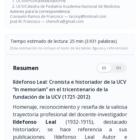
UCV/APIU/ASEREME/EBA/FHE
UCV/Cátedra de Pediatría Academia Nacional de Medicina
Autores para la correspondencia:
Consuelo Ramos de Francisco —
lacony@hotmail.com
José M. Francisco —
chenofra@gmail.com
Tiempo estimado de lectura: 25 min (3.931 palabras)
(Esta estimación no incluye el texto de las tablas, figuras y referencias)
Resumen
ES
EN
Ildefonso Leal: Cronista e historiador de la UCV
“In memoriam” en el tricentenario de la
fundación de la UCV
(1721-2012)
Homenaje, reconocimiento y reseña de la valiosa
trayectoria profesional del docente-investigador
Ildefonso Leal
(1932-1915)
, destacado
historiador, se hace referencia a sus
publicaciones. Ildefonso Leal Autor e