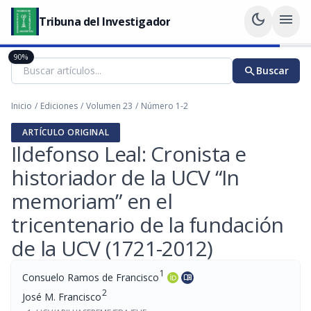
dark_mode
menu
Tribuna del Investigador
90%
search
Buscar
Inicio
/
Ediciones
/
Volumen 23
/
Número 1-2
ARTÍCULO ORIGINAL
Ildefonso Leal: Cronista e
historiador de la UCV “In
memoriam” en el
tricentenario de la fundación
de la UCV (1721-2012)
1
Consuelo Ramos de Francisco
menu_book
2
José M. Francisco