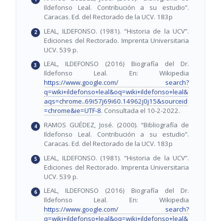
Ildefonso Leal. Contribución a su estudio”.
Caracas. Ed. del Rectorado de la UCV. 183p
LEAL, ILDEFONSO. (1981). “Historia de la UCV”.
Ediciones del Rectorado. Imprenta Universitaria
UCV. 539 p.
LEAL, ILDEFONSO (2016) Biografía del Dr.
Ildefonso Leal. En: Wikipedia
https://www.google.com/ search?
q=wiki+ildefonso+leal&oq=wiki+ildefonso+leal&
aqs=chrome..69i57j69i60.14962j0j15&sourceid
=chrome&ie=UTF-8
. Consultada el 10-2-2022.
RAMOS GUÉDEZ, José. (2000). “Bibliografía de
Ildefonso Leal. Contribución a su estudio”.
Caracas. Ed. del Rectorado de la UCV. 183p
LEAL, ILDEFONSO. (1981). “Historia de la UCV”.
Ediciones del Rectorado. Imprenta Universitaria
UCV. 539 p.
LEAL, ILDEFONSO (2016) Biografía del Dr.
Ildefonso Leal. En: Wikipedia
https://www.google.com/ search?
q=wiki+ildefonso+leal&oq=wiki+ildefonso+leal&