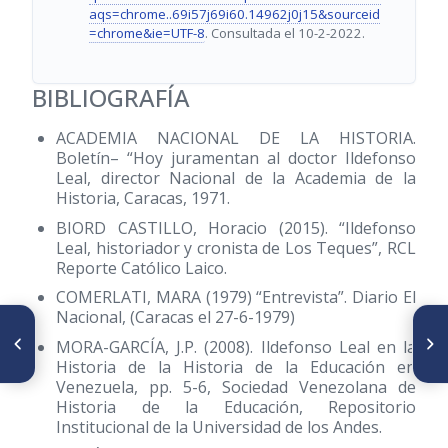
aqs=chrome..69i57j69i60.14962j0j15&sourceid
=chrome&ie=UTF-8
. Consultada el 10-2-2022.
BIBLIOGRAFÍA
ACADEMIA NACIONAL DE LA HISTORIA.
Boletín– “Hoy juramentan al doctor Ildefonso
Leal, director Nacional de la Academia de la
Historia, Caracas, 1971.
BIORD CASTILLO, Horacio
(2015)
. “Ildefonso
Leal, historiador y cronista de Los Teques”, RCL
Reporte Católico Laico.
COMERLATI, MARA
(1979)
“Entrevista”. Diario El
Nacional, (Caracas el 27-6-1979)
SIGUIENTE ARTÍCULO
ARTÍCULO ANTERIOR
Ciencia, milagros y fe. El
MORA-GARCÍA, J.P.
(2008)
. Ildefonso Leal en la
La generación de 1928 y su
proceso para la beatificación
senda democratizadora
Historia de la Historia de la Educación en
del Dr. José Gregorio
Venezuela, pp. 5-6, Sociedad Venezolana de
Hernández Cisneros
Historia de la Educación, Repositorio
Institucional de la Universidad de los Andes.