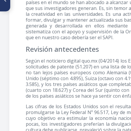
países en el mundo se han abocado a alcanzar u
Propiedad Industrial sobre
que sus investigadores generan. Es, sin temor a
indicaciones geográficas en
la creatividad en las universidades. Es una acti
Venezuela
formar, divulgar y mantener actualizada sus base
generada y desarrollada en ellos mediante 
sistematiza con el apoyo y supervisión de la O
que en nuestro caso debería ser el SAPI.
Revisión antecedentes
Según el noticiero digital quo.mx (04/2014) los
solicitudes de patente (51.207) en una lista de l
no tan lejos países europeos como Alemania (te
Unido (séptimo con 4.895), Suiza (octavo con 4.
3.585), y los tres países asiáticos que complet
(cuarto con 18.627) y Corea del Sur (quinto con 
de los países asiáticos se hace ya sentir con énf
Las cifras de los Estados Unidos son el resulta
promulgarse la Ley Federal Nº 96.517, Ley de m
cuyo objetivo era estimular la economía nacio
pocas, los investigadores preferían la divulgació
cultura debe publicarse, prevaleció sobre la pat