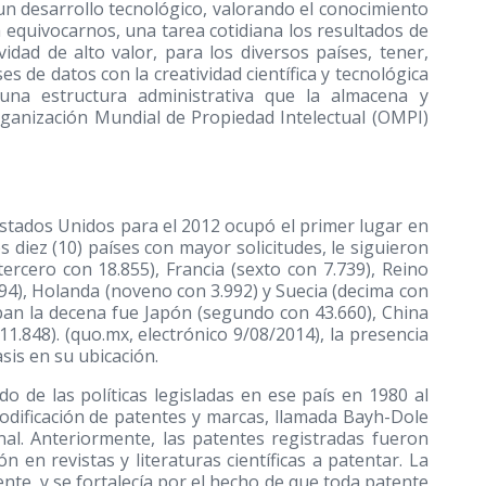
n desarrollo tecnológico, valorando el conocimiento
 equivocarnos, una tarea cotidiana los resultados de
vidad de alto valor, para los diversos países, tener,
s de datos con la creatividad científica y tecnológica
una estructura administrativa que la almacena y
rganización Mundial de Propiedad Intelectual (OMPI)
 Estados Unidos para el 2012 ocupó el primer lugar en
os diez
(10)
países con mayor solicitudes, le siguieron
rcero con 18.855), Francia (sexto con 7.739), Reino
194), Holanda (noveno con 3.992) y Suecia (decima con
aban la decena fue Japón (segundo con 43.660), China
11.848). (quo.mx, electrónico 9/08/2014), la presencia
asis en su ubicación.
do de las políticas legisladas en ese país en 1980 al
odificación de patentes y marcas, llamada Bayh-Dole
nal. Anteriormente, las patentes registradas fueron
n en revistas y literaturas científicas a patentar. La
ente, y se fortalecía por el hecho de que toda patente