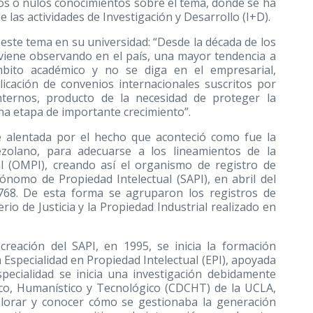
os o nulos conocimientos sobre el tema, donde se ha
 las actividades de Investigación y Desarrollo (I+D).
 este tema en su universidad: “Desde la década de los
 viene observando en el país, una mayor tendencia a
mbito académico y no se diga en el empresarial,
icación de convenios internacionales suscritos por
internos, producto de la necesidad de proteger la
 una etapa de importante crecimiento”.
ue alentada por el hecho que aconteció como fue la
nezolano, para adecuarse a los lineamientos de la
l (OMPI), creando así el organismo de registro de
nomo de Propiedad Intelectual (SAPI), en abril del
1768. De esta forma se agruparon los registros de
io de Justicia y la Propiedad Industrial realizado en
reación del SAPI, en 1995, se inicia la formación
 Especialidad en Propiedad Intelectual (EPI), apoyada
pecialidad se inicia una investigación debidamente
fico, Humanístico y Tecnológico (CDCHT) de la UCLA,
xplorar y conocer cómo se gestionaba la generación