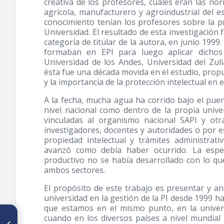
creativa de los profesores, cuáles eran las nor
agrícola, manufacturero y agroindustrial del 
conocimiento tenían los profesores sobre la pr
Universidad. El resultado de esta investigación
categoría de titular de la autora, en junio 1999
formaban en EPI para luego aplicar dichos 
Universidad de los Andes, Universidad del Zul
ésta fue una década movida en el estudio, prop
y la importancia de la protección intelectual en el
A la fecha, mucha agua ha corrido bajo el puen
nivel nacional como dentro de la propia unive
vinculadas al organismo nacional SAPI y otr
investigadores, docentes y autoridades o por e
propiedad intelectual y trámites administrat
avanzó como debía haber ocurrido. La esper
productivo no se había desarrollado con lo q
ambos sectores.
El propósito de este trabajo es presentar y ana
universidad en la gestión de la PI desde 1999 h
que estamos en el mismo punto, en la universi
ARTÍCULO ANTERIOR
cuando en los diversos países a nivel mundial 
Obtención de Derechos de