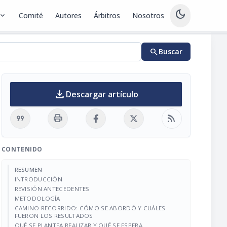
dark_mode
pand_more
Comité
Autores
Árbitros
Nosotros
search
Buscar
download
Descargar artículo
format_quote
print
rss_feed
CONTENIDO
RESUMEN
INTRODUCCIÓN
REVISIÓN ANTECEDENTES
METODOLOGÍA
CAMINO RECORRIDO: CÓMO SE ABORDÓ Y CUÁLES
FUERON LOS RESULTADOS
QUÉ SE PLANTEA REALIZAR Y QUÉ SE ESPERA