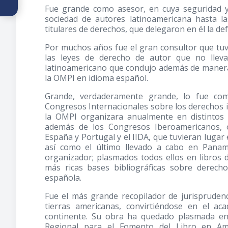
Editorial
Fue grande como asesor, en cuya seguridad y
sociedad de autores latinoamericana hasta 
titulares de derechos, que delegaron en él la de
Por muchos años fue el gran consultor que tu
las leyes de derecho de autor que no lleva
latinoamericano que condujo además de manera
la OMPI en idioma español.
Grande, verdaderamente grande, lo fue com
Congresos Internacionales sobre los derechos int
la OMPI organizara anualmente en distintos 
además de los Congresos Iberoamericanos, 
España y Portugal y el IIDA, que tuvieran lugar
así como el último llevado a cabo en Panam
organizador; plasmados todos ellos en libros
más ricas bases bibliográficas sobre derec
española.
Fue el más grande recopilador de jurisprudenc
tierras americanas, convirtiéndose en el ac
continente. Su obra ha quedado plasmada en 
Regional para el Fomento del Libro en Amé