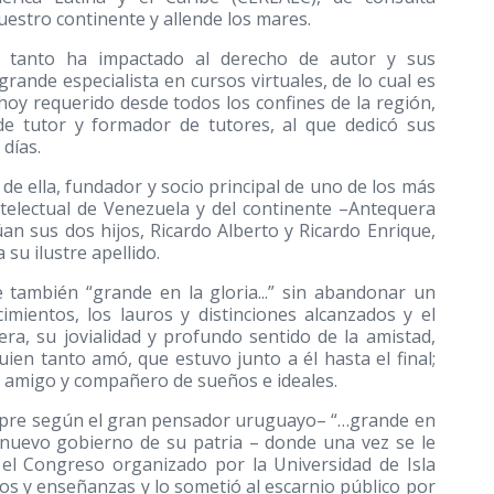
estro continente y allende los mares.
ue tanto ha impactado al derecho de autor y sus
grande especialista en cursos virtuales, de lo cual es
hoy requerido desde todos los confines de la región,
de tutor y formador de tutores, al que dedicó sus
 días.
e ella, fundador y socio principal de uno de los más
ntelectual de Venezuela y del continente –Antequera
úan sus dos hijos, Ricardo Alberto y Ricardo Enrique,
su ilustre apellido.
 también “grande en la gloria...” sin abandonar un
mientos, los lauros y distinciones alcanzados y el
era, su jovialidad y profundo sentido de la amistad,
ien tanto amó, que estuvo junto a él hasta el final;
o amigo y compañero de sueños e ideales.
empre según el gran pensador uruguayo– “…grande en
l nuevo gobierno de su patria – donde una vez se le
el Congreso organizado por la Universidad de Isla
s y enseñanzas y lo sometió al escarnio público por