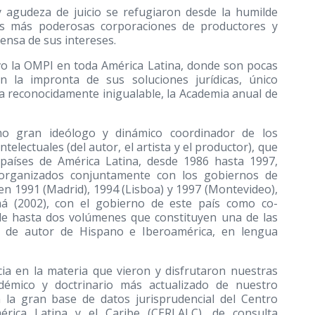
 agudeza de juicio se refugiaron desde la humilde
las más poderosas corporaciones de productores y
fensa de sus intereses.
vo la OMPI en toda América Latina, donde son pocas
n la impronta de sus soluciones jurídicas, único
 reconocidamente inigualable, la Academia anual de
o gran ideólogo y dinámico coordinador de los
electuales (del autor, el artista y el productor), que
países de América Latina, desde 1986 hasta 1997,
organizados conjuntamente con los gobiernos de
 en 1991 (Madrid), 1994 (Lisboa) y 1997 (Montevideo),
á (2002), con el gobierno de este país como co-
 de hasta dos volúmenes que constituyen una de las
ho de autor de Hispano e Iberoamérica, en lengua
ia en la materia que vieron y disfrutaron nuestras
adémico y doctrinario más actualizado de nuestro
la gran base de datos jurisprudencial del Centro
rica Latina y el Caribe (CERLALC), de consulta