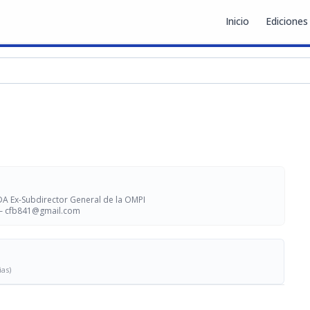
Inicio
Ediciones
ex
DA Ex-Subdirector General de la OMPI
 —
cfb841@gmail.com
ias)