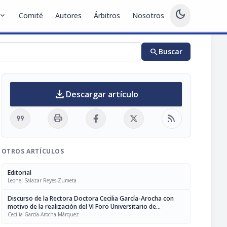
dark_mode
pand_more
Comité
Autores
Árbitros
Nosotros
search
Buscar
download
Descargar artículo
format_quote
print
rss_feed
OTROS ARTÍCULOS
Editorial
Leonel Salazar Reyes-Zumeta
Discurso de la Rectora Doctora Cecilia García-Arocha con
motivo de la realización del VI Foro Universitario de
Propiedad Intelectual “Venciendo la sombra en la Propiedad
Cecilia García-Arocha Márquez
Intelectual”