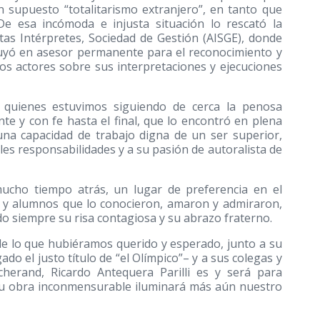
 supuesto “totalitarismo extranjero”, en tanto que
De esa incómoda e injusta situación lo rescató la
tas Intérpretes, Sociedad de Gestión (AISGE), donde
ituyó en asesor permanente para el reconocimiento y
los actores sobre sus interpretaciones y ejecuciones
s quienes estuvimos siguiendo de cerca la penosa
te y con fe hasta el final, que lo encontró en plena
 una capacidad de trabajo digna de un ser superior,
es responsabilidades y a su pasión de autoralista de
mucho tiempo atrás, un lugar de preferencia en el
 y alumnos que lo conocieron, amaron y admiraron,
do siempre su risa contagiosa y su abrazo fraterno.
de lo que hubiéramos querido y esperado, junto a su
o el justo título de “el Olímpico”– y a sus colegas y
herand, Ricardo Antequera Parilli es y será para
su obra inconmensurable iluminará más aún nuestro