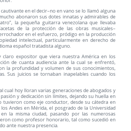
Honor.
 cautivante en el decir–no en vano se lo llamó alguna
al mucho abonaron sus dotes innatas y admirables de
uatro”, la pequeña guitarra venezolana que llevaba
 facetas de la protección de las obras musicales–
errochador en el esfuerzo, pródigo en la producción
opiedad intelectual, particularmente en derecho de
dioma español tratadista alguno.
 claro expositor que viera nuestra América en los
ción de cuanta audiencia ante la cual se enfrentó,
on la profundidad y volumen de sus conocimientos,
as. Sus juicios se tornaban inapelables cuando los
al cual hoy lloran varias generaciones de abogados y
 pasión y dedicación sin límites, dejando su huella en
o tuvieron como eje conductor, desde su cátedra en
 los Andes en Mérida, el posgrado de la Universidad
l en la misma ciudad, pasando por las numerosas
uieron como profesor honorario, tal como sucedió en
ado ante nuestra presencia.