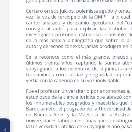
ganó para siempre la calidad de Presidente de 
Certero en sus juicios, polemista agudo y tenaz,
vez “la voz de terciopelo de la OMPI”, a lo cu
cantor afiatado y de eximio ejecutante del “c
consigo al aula, para explicar las distintas
investigador profundo, estudioso incansable, d
de la más amplia bibliografía que sobre la pr
autor y derechos conexos, jamás produjera en i
Se le reconoce como el más grande, preciso y
últimos treinta años, captando la sumisa aten
subyugando a los miembros de la judicatura c
transmitidos con claridad y seguridad suprem
vertía con la cadencia de su voz inolvidable.
Fue el profesor universitario por antonomasia, 
estudiosos de la ciencia jurídica que abrazó con
los innumerables posgrados y maestrías que l
Barquisimeto, el posgrado de la Universidad de
de Buenos Aires y la Maestría de la Austra
universidades latinoamericanas que lo disting
la Universidad Católica de Guayaquil el año pas
ARTÍCULO ANTERIOR