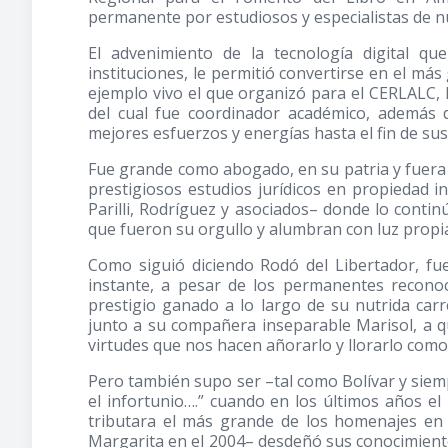
permanente por estudiosos y especialistas de nu
El advenimiento de la tecnología digital q
instituciones, le permitió convertirse en el más 
ejemplo vivo el que organizó para el CERLALC, 
del cual fue coordinador académico, además 
mejores esfuerzos y energías hasta el fin de sus
Fue grande como abogado, en su patria y fuera d
prestigiosos estudios jurídicos en propiedad i
Parilli, Rodríguez y asociados– donde lo contin
que fueron su orgullo y alumbran con luz propia 
Como siguió diciendo Rodó del Libertador, fue
instante, a pesar de los permanentes reconoci
prestigio ganado a lo largo de su nutrida carr
junto a su compañera inseparable Marisol, a qu
virtudes que nos hacen añorarlo y llorarlo com
Pero también supo ser –tal como Bolívar y si
el infortunio….” cuando en los últimos años e
tributara el más grande de los homenajes en 
Margarita en el 2004– desdeñó sus conocimiento