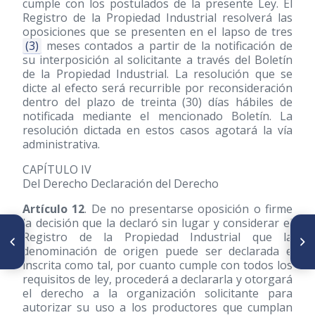
cumple con los postulados de la presente Ley. El
Registro de la Propiedad Industrial resolverá las
oposiciones que se presenten en el lapso de tres
(3)
meses contados a partir de la notificación de
su interposición al solicitante a través del Boletín
de la Propiedad Industrial. La resolución que se
dicte al efecto será recurrible por reconsideración
dentro del plazo de treinta
(30)
días hábiles de
notificada mediante el mencionado Boletín. La
resolución dictada en estos casos agotará la vía
administrativa.
CAPÍTULO IV
Del Derecho Declaración del Derecho
Artículo 12
. De no presentarse oposición o firme
la decisión que la declaró sin lugar y considerar el
ARTÍCULO ANTERIOR
SIGUIENTE ARTÍCULO
Registro de la Propiedad Industrial que la
Discurso de la Rectora
Gestión de la Propiedad
denominación de origen puede ser declarada e
Doctora Cecilia García-Arocha
Intelectual en la UCLA: Tareas
inscrita como tal, por cuanto cumple con todos los
con motivo de la realización
logradas y pendientes
del VI Foro Universitario de
requisitos de ley, procederá a declararla y otorgará
Propiedad Intelectual
el derecho a la organización solicitante para
“Venciendo la sombra en la
autorizar su uso a los productores que cumplan
Propiedad Intelectual”