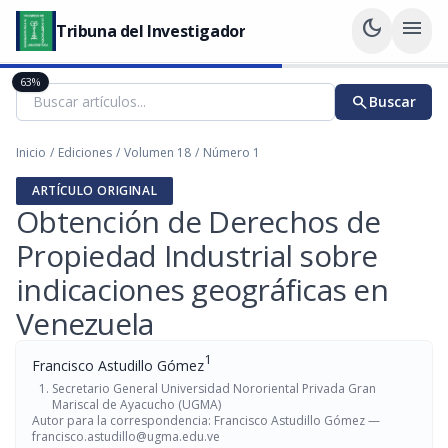
dark_mode
menu
Tribuna del Investigador
63%
search
Buscar
Inicio
/
Ediciones
/
Volumen 18
/
Número 1
ARTÍCULO ORIGINAL
Obtención de Derechos de
Propiedad Industrial sobre
indicaciones geográficas en
Venezuela
1
Francisco Astudillo Gómez
Secretario General Universidad Nororiental Privada Gran
Mariscal de Ayacucho (UGMA)
Autor para la correspondencia: Francisco Astudillo Gómez —
francisco.astudillo@ugma.edu.ve