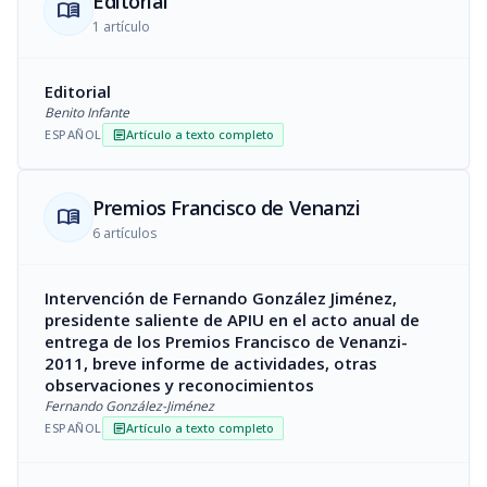
Editorial
menu_book
1 artículo
Editorial
Benito Infante
ESPAÑOL
Artículo a texto completo
article
Premios Francisco de Venanzi
menu_book
6 artículos
Intervención de Fernando González Jiménez,
presidente saliente de APIU en el acto anual de
entrega de los Premios Francisco de Venanzi-
2011, breve informe de actividades, otras
observaciones y reconocimientos
Fernando González-Jiménez
ESPAÑOL
Artículo a texto completo
article