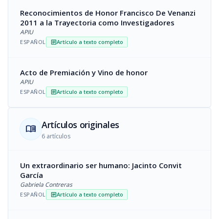
Reconocimientos de Honor Francisco De Venanzi
2011 a la Trayectoria como Investigadores
APIU
ESPAÑOL
Artículo a texto completo
article
Acto de Premiación y Vino de honor
APIU
ESPAÑOL
Artículo a texto completo
article
Artículos originales
menu_book
6 artículos
Un extraordinario ser humano: Jacinto Convit
García
Gabriela Contreras
ESPAÑOL
Artículo a texto completo
article