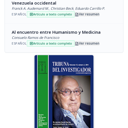
Venezuela occidental
Franck A. Audemard M.
,
Christian Beck
,
Eduardo Carrillo P.
description
Ver resumen
ESPAÑOL
Artículo a texto completo
article
Al encuentro entre Humanismo y Medicina
Consuelo Ramos de Francisco
description
Ver resumen
ESPAÑOL
Artículo a texto completo
article