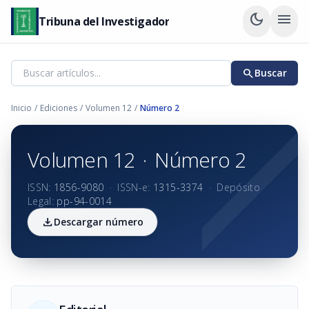
dark_mode
menu
Tribuna del Investigador
search
Buscar
Inicio
/
Ediciones
/
Volumen 12
/
Número 2
Volumen 12
·
Número 2
ISSN:
1856-9080
·
ISSN-e:
1315-3374
·
Depósito
Legal:
pp-94-0014
download
Descargar número