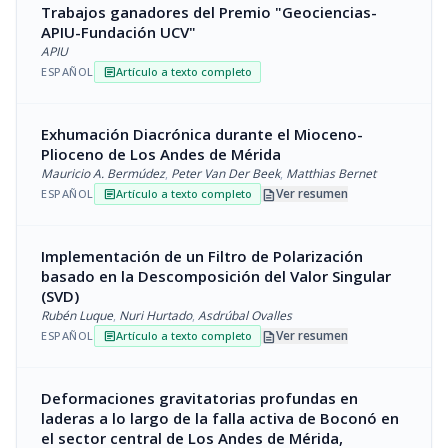
Trabajos ganadores del Premio "Geociencias-
APIU-Fundación UCV"
APIU
ESPAÑOL
Artículo a texto completo
article
Exhumación Diacrónica durante el Mioceno-
Plioceno de Los Andes de Mérida
Mauricio A. Bermúdez
,
Peter Van Der Beek
,
Matthias Bernet
description
Ver resumen
ESPAÑOL
Artículo a texto completo
article
Implementación de un Filtro de Polarización
basado en la Descomposición del Valor Singular
(SVD)
Rubén Luque
,
Nuri Hurtado
,
Asdrúbal Ovalles
description
Ver resumen
ESPAÑOL
Artículo a texto completo
article
Deformaciones gravitatorias profundas en
laderas a lo largo de la falla activa de Boconó en
el sector central de Los Andes de Mérida,