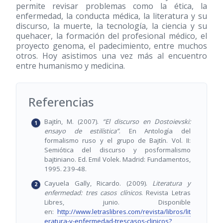
permite revisar problemas como la ética, la
enfermedad, la conducta médica, la literatura y su
discurso, la muerte, la tecnología, la ciencia y su
quehacer, la formación del profesional médico, el
proyecto genoma, el padecimiento, entre muchos
otros. Hoy asistimos una vez más al encuentro
entre humanismo y medicina.
Referencias
Bajtín, M. (2007).
“El discurso en Dostoievski:
ensayo de estilística”
. En Antología del
formalismo ruso y el grupo de Bajtín. Vol. II:
Semiótica del discurso y posformalismo
bajtiniano. Ed. Emil Volek. Madrid: Fundamentos,
1995. 239-48.
Cayuela Gally, Ricardo. (2009).
Literatura y
enfermedad: tres casos clínicos
. Revista Letras
Libres, junio. Disponible
en:
http://www.letraslibres.com/revista/libros/lit
eratura-y-enfermedad-trescasos-clinicos?