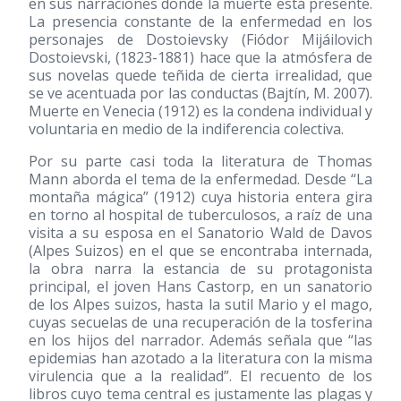
en sus narraciones donde la muerte está presente.
La presencia constante de la enfermedad en los
personajes de Dostoievsky (Fiódor Mijáilovich
Dostoievski,
(1823-1881)
hace que la atmósfera de
sus novelas quede teñida de cierta irrealidad, que
se ve acentuada por las conductas (Bajtín, M. 2007).
Muerte en Venecia
(1912)
es la condena individual y
voluntaria en medio de la indiferencia colectiva.
Por su parte casi toda la literatura de Thomas
Mann aborda el tema de la enfermedad. Desde “La
montaña mágica”
(1912)
cuya historia entera gira
en torno al hospital de tuberculosos, a raíz de una
visita a su esposa en el Sanatorio Wald de Davos
(Alpes Suizos) en el que se encontraba internada,
la obra narra la estancia de su protagonista
principal, el joven Hans Castorp, en un sanatorio
de los Alpes suizos, hasta la sutil Mario y el mago,
cuyas secuelas de una recuperación de la tosferina
en los hijos del narrador. Además señala que “las
epidemias han azotado a la literatura con la misma
virulencia que a la realidad”. El recuento de los
libros cuyo tema central es justamente las plagas y