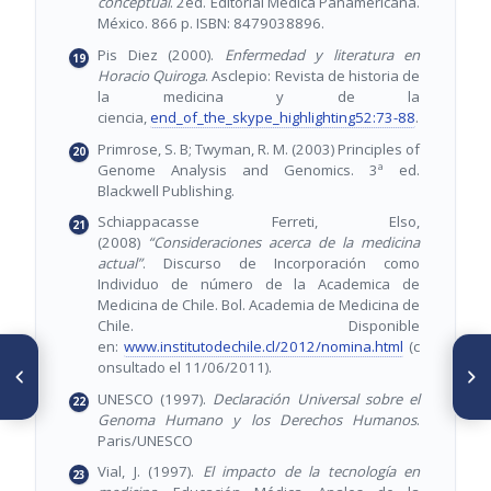
conceptual
. 2ed. Editorial Médica Panamericana.
México. 866 p. ISBN: 8479038896.
Pis Diez (2000).
Enfermedad y literatura en
Horacio Quiroga
. Asclepio: Revista de historia de
la medicina y de la
ciencia,
end_of_the_skype_highlighting52:73-88
.
Primrose, S. B; Twyman, R. M. (2003) Principles of
Genome Analysis and Genomics. 3ª ed.
Blackwell Publishing.
Schiappacasse Ferreti, Elso,
(2008)
“Consideraciones acerca de la medicina
actual”
. Discurso de Incorporación como
Individuo de número de la Academica de
Medicina de Chile. Bol. Academia de Medicina de
Chile. Disponible
en:
www.institutodechile.cl/2012/nomina.html
(c
ARTÍCULO ANTERIOR
SIGUIENTE ARTÍCULO
onsultado el 11/06/2011).
Deformaciones gravitatorias
Acto de Premiación y Vino de
profundas en laderas a lo
honor
UNESCO (1997).
Declaración Universal sobre el
largo de la falla activa de
Genoma Humano y los Derechos Humanos
.
Boconó en el sector central de
Paris/UNESCO
Los Andes de Mérida,
Venezuela occidental
Vial, J. (1997).
El impacto de la tecnología en