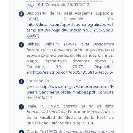
page=0,1
(Consultado 26/05/2012)
Diccionario de la Real Academia Española.
(DRAE). Disponible en:
(
http://dm.alot.com/app/diccionariogratis/es-ve?
camp_id=3947&gclid=CKncysnin7ECFYOc7QodU
g4xWQ
Dilthey, Wilhelm. (1994).
Una perspectiva
histórica de su fundamentación de las ciencias el
espíritu (primera parte)
. En: Hernández Chirinos,
Mario, Perspectivas docentes textos y
Contextos, 30: 70-77. Disponible
en:
http://es.scribd.com/doc/51355815/Articulo-
Enciclopedia de los
genes.
http://www.ornl.gov/sci/techresources/H
uman_Genome/publicat/jmmbbag.pdf
Consulta
do: 16/05/212
Fraile, P. (1997).
Desafío de fin de siglo:
humanizar la medicina
. Educación Médica Anales
de la Facultad de Medicina de la Pontificia
Universidad Católica de Chile) 15: 136
Gracia, D. (1997).
El juramento de Hipócrates en