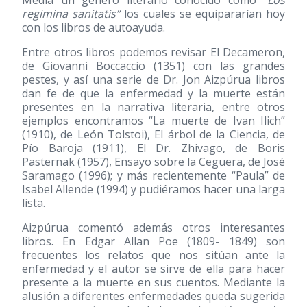
Media un género literario conocido como
“Los
regimina sanitatis”
los cuales se equipararían hoy
con los libros de autoayuda.
Entre otros libros podemos revisar El Decameron,
de Giovanni Boccaccio
(1351)
con las grandes
pestes, y así una serie de Dr. Jon Aizpúrua libros
dan fe de que la enfermedad y la muerte están
presentes en la narrativa literaria, entre otros
ejemplos encontramos “La muerte de Ivan Ilich”
(1910)
, de León Tolstoi), El árbol de la Ciencia, de
Pío Baroja
(1911)
, El Dr. Zhivago, de Boris
Pasternak
(1957)
, Ensayo sobre la Ceguera, de José
Saramago
(1996)
; y más recientemente “Paula” de
Isabel Allende
(1994)
y pudiéramos hacer una larga
lista.
Aizpúrua comentó además otros interesantes
libros. En Edgar Allan Poe
(1809- 1849)
son
frecuentes los relatos que nos sitúan ante la
enfermedad y el autor se sirve de ella para hacer
presente a la muerte en sus cuentos. Mediante la
alusión a diferentes enfermedades queda sugerida