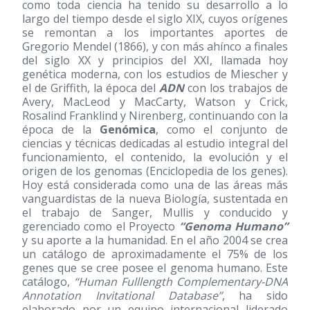
como toda ciencia ha tenido su desarrollo a lo
largo del tiempo desde el siglo XIX, cuyos orígenes
se remontan a los importantes aportes de
Gregorio Mendel
(1866)
, y con más ahínco a finales
del siglo XX y principios del XXI, llamada hoy
genética moderna, con los estudios de Miescher y
el de Griffith, la época del
ADN
con los trabajos de
Avery, MacLeod y MacCarty, Watson y Crick,
Rosalind Franklind y Nirenberg, continuando con la
época de la
Genómica
, como el conjunto de
ciencias y técnicas dedicadas al estudio integral del
funcionamiento, el contenido, la evolución y el
origen de los genomas (Enciclopedia de los genes).
Hoy está considerada como una de las áreas más
vanguardistas de la nueva Biología, sustentada en
el trabajo de Sanger, Mullis y conducido y
gerenciado como el Proyecto
“Genoma Humano”
y su aporte a la humanidad. En el año 2004 se crea
un catálogo de aproximadamente el 75% de los
genes que se cree posee el genoma humano. Este
catálogo,
“Human Fulllength Complementary-DNA
Annotation Invitational Database”
, ha sido
elaborado por un equipo internacional liderado