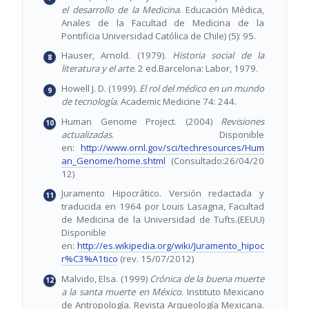
el desarrollo de la Medicina
. Educación Médica,
Anales de la Facultad de Medicina de la
Pontificia Universidad Católica de Chile) (5): 95.
Hauser, Arnold. (1979).
Historia social de la
literatura y el arte
. 2 ed.Barcelona: Labor, 1979.
Howell J. D. (1999).
El rol del médico en un mundo
de tecnología
. Academic Medicine 74: 244.
Human Genome Project. (2004)
Revisiones
actualizadas
. Disponible
en:
http://www.ornl.gov/sci/techresources/Hum
an_Genome/home.shtml
(Consultado:26/04/20
12)
Juramento Hipocrático. Versión redactada y
traducida en 1964 por Louis Lasagna, Facultad
de Medicina de la Universidad de Tufts.(EEUU)
Disponible
en:
http://es.wikipedia.org/wiki/Juramento_hipoc
r%C3%A1tico
(rev. 15/07/2012)
Malvido, Elsa. (1999)
Crónica de la buena muerte
a la santa muerte en México
. Instituto Mexicano
de Antropología. Revista Arqueología Mexicana.