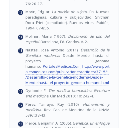
76: 20-27.
Morin, Edg ar.
La noción de sujeto
. En: Nuevos
paradigmas, cultura y subjetividad. Shitman
Dora Friet (compilador). Buenos Aires: Paidós,
1994. 67-85p.
Moliner, María (1967).
Diccionario de uso del
español
. Barcelona, Ed. Gredos. V. 2.
Nastasi, José Antonio (2011).
Desarrollo de la
Genética moderna
. Desde Mendel hasta el
proyecto genoma
humano.
PortalesMedicos.Com
http://www.port
alesmedicos.com/publicaciones/articles/3715/1
/Desarrollo-de-la-Genetica-moderna-Desde-
Mendelhasta-el-proyecto-genoma-humano.html
Oyebode F.
The medical humanities: literature
and medicine
. Clin Med 2010; 10: 242-4.
Pérez Tamayo, Ruy (2010).
Humanismo y
medicina
. Rev. Fac. de Medicina de la UNAM
53(6):38-43.
Pierce, Benjamín A. (2005).
Genética, un enfoque