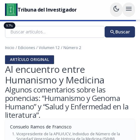
dark_mode
menu
Tribuna del Investigador
97%
search
Buscar
Inicio
/
Ediciones
/
Volumen 12
/
Número 2
ARTÍCULO ORIGINAL
Al encuentro entre
Humanismo y Medicina
Algunos comentarios sobre las
ponencias: “Humanismo y Genoma
Humano” y “Salud y Enfermedad en la
literatura”.
Consuelo Ramos de Francisco
Vicepresidente de la APIU/UCV, Individuo de Número de la
Sociedad Venezolana de Historia de la Medicina (SVHM)