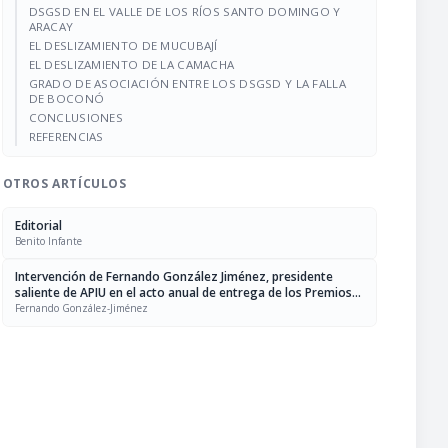
DSGSD EN EL VALLE DE LOS RÍOS SANTO DOMINGO Y
ARACAY
EL DESLIZAMIENTO DE MUCUBAJÍ
EL DESLIZAMIENTO DE LA CAMACHA
GRADO DE ASOCIACIÓN ENTRE LOS DSGSD Y LA FALLA
DE BOCONÓ
CONCLUSIONES
REFERENCIAS
OTROS ARTÍCULOS
Editorial
Benito Infante
Intervención de Fernando González Jiménez, presidente
saliente de APIU en el acto anual de entrega de los Premios
Francisco de Venanzi-2011, breve informe de actividades,
Fernando González-Jiménez
otras observaciones y reconocimientos