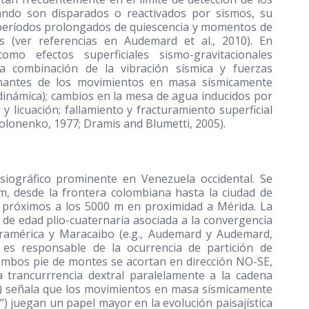
ando son disparados o reactivados por sismos, su
e períodos prolongados de quiescencia y momentos de
s (ver referencias en Audemard et al., 2010). En
omo efectos superficiales sismo-gravitacionales
la combinación de la vibración sísmica y fuerzas
tonantes de los movimientos en masa sísmicamente
 dinámica); cambios en la mesa de agua inducidos por
y licuación; fallamiento y fracturamiento superficial
olonenko, 1977; Dramis and Blumetti, 2005).
siográfico prominente en Venezuela occidental. Se
, desde la frontera colombiana hasta la ciudad de
 próximos a los 5000 m en proximidad a Mérida. La
 de edad plio-cuaternaria asociada a la convergencia
uramérica y Maracaibo (e.g., Audemard y Audemard,
l es responsable de la ocurrencia de partición de
mbos pie de montes se acortan en dirección NO-SE,
 trancurrrencia dextral paralelamente a la cadena
)
señala que los movimientos en masa sísmicamente
g”) juegan un papel mayor en la evolución paisajística