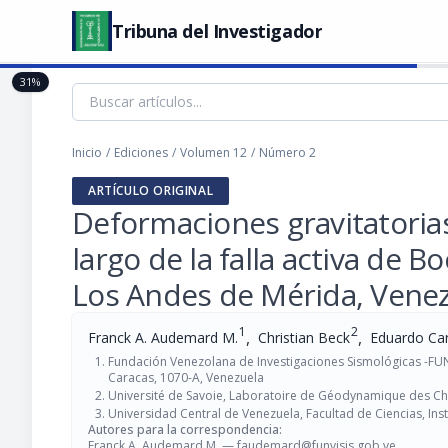
Tribuna del Investigador
31%
Inicio
/
Ediciones
/
Volumen 12
/
Número 2
ARTÍCULO ORIGINAL
Deformaciones gravitatorias
largo de la falla activa de B
Los Andes de Mérida, Venez
1
2
,
,
Franck A. Audemard M.
Christian Beck
Eduardo Carr
Fundación Venezolana de Investigaciones Sismológicas -FUNV
Caracas, 1070-A, Venezuela
Université de Savoie, Laboratoire de Géodynamique des Ch
Universidad Central de Venezuela, Facultad de Ciencias, Ins
Autores para la correspondencia:
Franck A. Audemard M. —
faudemard@funvisis.gob.ve