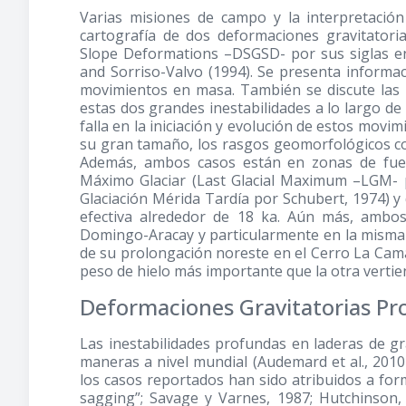
Varias misiones de campo y la interpretación 
cartografía de dos deformaciones gravitatori
Slope Deformations –DSGSD- por sus siglas en
and Sorriso-Valvo
(1994)
. Se presenta informa
movimientos en masa. También se discute las 
estas dos grandes inestabilidades a lo largo de l
falla en la iniciación y evolución de estos movi
su gran tamaño, los rasgos geomorfológicos con
Además, ambos casos están en zonas de fuert
Máximo Glaciar (Last Glacial Maximum –LGM- p
Glaciación Mérida Tardía por Schubert, 1974) y 
efectiva alrededor de 18 ka. Aún más, ambos
Domingo-Aracay y particularmente en la misma 
de su prolongación noreste en el Cerro La Cam
peso de hielo más importante que la otra vertient
Deformaciones Gravitatorias Pr
Las inestabilidades profundas en laderas de g
maneras a nivel mundial (Audemard et al., 2010 
los casos reportados han sido atribuidos a for
sagging”; Savage y Varnes, 1987; Hutchinson,