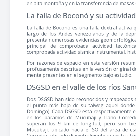
en alta montaña y en la transferencia de masas d
La falla de Boconó y su activida
La falla de Boconó es una falla dextral activa
largo de los Andes venezolanos y de la depre
presenta numerosas evidencias geomorfológicas,
principal de comprobada actividad tectóni
comprobada actividad sísmica instrumental, histó
Por razones de espacio en esta versión resumida
profusamente descritas en la versión original d
mente presentes en el segmento bajo estudio.
DSGSD en el valle de los ríos S
Dos DSGSD han sido reconocidos y mapeados en
el punto más bajo de su talweg aquel donde
Domingo). Cada DSGSD está respectivamente en
en los páramos de Mucubají y Llano Corred
superan los 9 km de longitud, pero son bien
Mucubají, ubicado hacia el SO del área de es
Corredor, ubicado diametralmente opuesto al pri