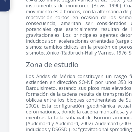
de Polarización basado en la
instrumentos de monitoreo (Bovis, 1990). Cu
Descomposición del Valor
movimiento es a brincos, con la alternancia d
Singular (SVD)
reactivación cortos en ocasión de los sismo
consecuencia, ameritan ser considerados c
potenciales que esencialmente resultan de 
gravitacionales. Los principales agentes de
inducidos son: aceleraciones orientadas (carga
sismos; cambios cíclicos en la presión de poros 
sismotectónico (Radbruch-Hall y Varnes, 1976; S
Zona de estudio
Los Andes de Mérida constituyen un rasgo fi
extienden en dirección SO-NE por unos 350 km
Barquisimeto, estando sus picos más elevados
formación de la cadena resulta de transpresión
oblicua entre los bloques continentales de S
2002). Esta configuración geodinámica actua
deformaciones, donde la cadena montañosa y a
mientras la falla subaxial de Boconó acomoda
(Audemard y Audemard, 2002). Audemard
(2003
inducidos y DSGSD (i.e.: “gravitational spreadin