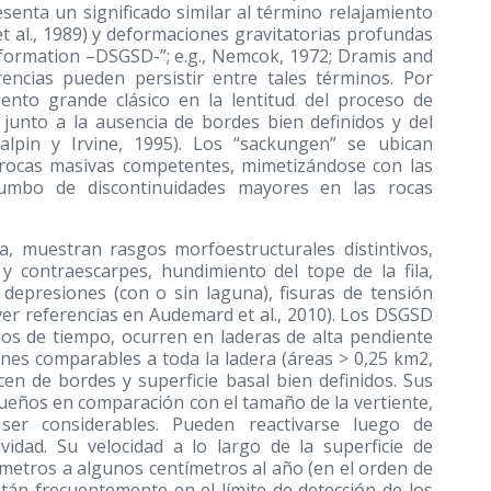
esenta un significado similar al término relajamiento
et al., 1989) y deformaciones gravitatorias profundas
eformation –DSGSD-”; e.g., Nemcok, 1972; Dramis and
rencias pueden persistir entre tales términos. Por
iento grande clásico en la lentitud del proceso de
 junto a la ausencia de bordes bien definidos y del
alpin y Irvine, 1995). Los “sackungen” se ubican
en rocas masivas competentes, mimetizándose con las
rumbo de discontinuidades mayores en las rocas
, muestran rasgos morfoestructurales distintivos,
 y contraescarpes, hundimiento del tope de la fila,
, depresiones (con o sin laguna), fisuras de tensión
(ver referencias en Audemard et al., 2010). Los DSGSD
os de tiempo, ocurren en laderas de alta pendiente
nes comparables a toda la ladera (áreas > 0,25 km2,
en de bordes y superficie basal bien definidos. Sus
eños en comparación con el tamaño de la vertiente,
er considerables. Pueden reactivarse luego de
vidad. Su velocidad a lo largo de la superficie de
ímetros a algunos centímetros al año (en el orden de
stán frecuentemente en el límite de detección de los