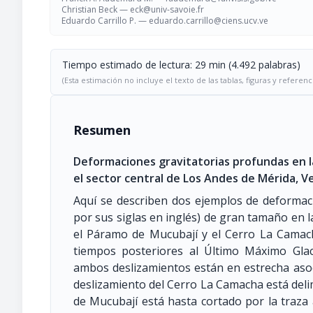
Christian Beck —
eck@univ-savoie.fr
Eduardo Carrillo P. —
eduardo.carrillo@ciens.ucv.ve
Tiempo estimado de lectura: 29 min (4.492 palabras)
(Esta estimación no incluye el texto de las tablas, figuras y referenc
Resumen
Deformaciones gravitatorias profundas en lad
el sector central de Los Andes de Mérida, V
Aquí se describen dos ejemplos de deformac
por sus siglas en inglés) de gran tamaño en 
el Páramo de Mucubají y el Cerro La Camac
tiempos posteriores al Último Máximo Glac
ambos deslizamientos están en estrecha asocia
deslizamiento del Cerro La Camacha está delim
de Mucubají está hasta cortado por la traza a