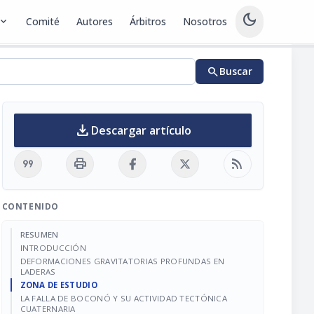
dark_mode
pand_more
Comité
Autores
Árbitros
Nosotros
search
Buscar
download
Descargar artículo
format_quote
print
rss_feed
CONTENIDO
RESUMEN
INTRODUCCIÓN
DEFORMACIONES GRAVITATORIAS PROFUNDAS EN
LADERAS
ZONA DE ESTUDIO
LA FALLA DE BOCONÓ Y SU ACTIVIDAD TECTÓNICA
CUATERNARIA