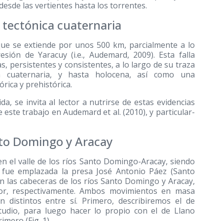
esde las vertientes hasta los torrentes.
d tectónica cuaternaria
 que se extiende por unos 500 km, parcialmente a lo
sión de Yaracuy (i.e., Audemard, 2009). Esta falla
 persistentes y consistentes, a lo largo de su traza
ca cuaternaria, y hasta holocena, así como una
rica y prehistórica.
, se invita al lector a nutrirse de estas evidencias
e este trabajo en Audemard et al.
(2010)
, y particular-
anto Domingo y Aracay
 el valle de los ríos Santo Domingo-Aracay, siendo
 fue emplazada la presa José Antonio Páez (Santo
 las cabeceras de los ríos Santo Domingo y Aracay,
or, respectivamente. Ambos movimientos en masa
 distintos entre sí. Primero, describiremos el de
tudio, para luego hacer lo propio con el de Llano
mero (Fig. 1).