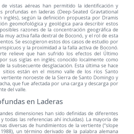
de vistas aéreas han permitido la identificación y
as profundas en laderas (Deep-Seated Gravtational
 inglés), según la definición propuesta por Dramis
ción geomofológica y geológica para describir estos
posibles razones de la concentración geográfica de
a muy activa falla dextral de Boconó, y el rol de esta
mientos. Se escogieron estos dos casos de estudio por
spicuos y la proximidad a la falla activa de Boconó.
e relieve que han sufrido los efectos del Último
or sus siglas en inglés; conocido localmente como
de la subsecuente desglaciación. Esta última se hace
 sitios están en el mismo valle de los ríos Santo
vertiente noroeste de la Sierra de Santo Domingo y
acha, que fue afectada por una carga y descarga por
e del valle.
ofundas en Laderas
randes dimensiones han sido definidas de diferentes
y todas las referencias ahí incluidas). La mayoría de
mas diversas de hundimientos de la vertiente (“slope
 1988), un término derivado de la palabra alemana