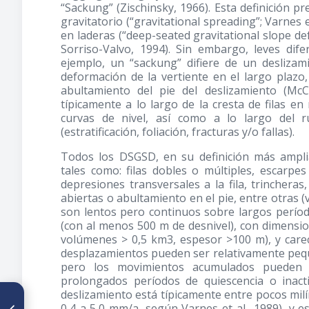
“Sackung” (Zischinsky, 1966). Esta definición pr
gravitatorio (“gravitational spreading”; Varnes 
en laderas (“deep-seated gravitational slope d
Sorriso-Valvo, 1994). Sin embargo, leves dife
ejemplo, un “sackung” difiere de un deslizam
deformación de la vertiente en el largo plazo,
abultamiento del pie del deslizamiento (McC
típicamente a lo largo de la cresta de filas 
curvas de nivel, así como a lo largo del 
(estratificación, foliación, fracturas y/o fallas).
Todos los DSGSD, en su definición más amplia
tales como: filas dobles o múltiples, escarpes
depresiones transversales a la fila, trincheras
abiertas o abultamiento en el pie, entre otras 
son lentos pero continuos sobre largos períod
(con al menos 500 m de desnivel), con dimensio
volúmenes > 0,5 km3, espesor >100 m), y carec
desplazamientos pueden ser relativamente pequ
pero los movimientos acumulados pueden s
prolongados períodos de quiescencia o inacti
deslizamiento está típicamente entre pocos mil
ARTÍCULO ANTERIOR
0,4 a 5,0 mm/a, según Varnes et al., 1989), y e
Implementación de un Filtro