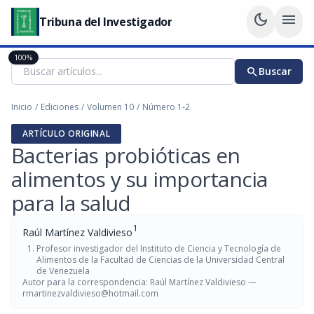
dark_mode
menu
Tribuna del Investigador
100%
search
Buscar
Inicio
/
Ediciones
/
Volumen 10
/
Número 1-2
ARTÍCULO ORIGINAL
Bacterias probióticas en
alimentos y su importancia
para la salud
1
Raúl Martínez Valdivieso
Profesor investigador del Instituto de Ciencia y Tecnología de
Alimentos de la Facultad de Ciencias de la Universidad Central
de Venezuela
Autor para la correspondencia: Raúl Martínez Valdivieso —
rmartinezvaldivieso@hotmail.com