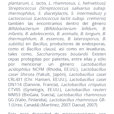
plantarum, L. lactis, L. rhamnosus, L. helrveticus);
Streptococcus (Streptococcus salivarius subsp.
thermophilus, S. diacetylactis, S. intermedius) y
Lactococcus (Lactococcus lactis subsp. cremoris)
;
también las encontramos dentro del género
Bifidobacterium (Bifidobacterium bifidum, B.
infantis, B. adolescentis, B. animalis, B. longum, B.
thermophilum, B. essences, B. laterosporus, B.
subtilis)
; en
Bacillus
, productores de endosporas,
como el
Bacillus clausii
, así como en levaduras,
tales como,
Saccharomyces boulardii
. Existen
cepas protegidas por patentes, entre ellas y sólo
por mencionar un género:
Lactobacillus
acidophilus
NCFM (Rhodia, EE.UU.),
Lactobacillus
casei Shirota
(Yakult, Japón),
Lactobacillus casei
CRL431 (Chr. Hansen, EE.UU.),
Lactobacillus casei
DN114 (Danone, Francia),
Lactobacillus crispatus
CTV05 (Gynelogix, EE.UU.),
Lactobacillus reuteri
MM53 (BioGaia, Suecia),
Lactobacillus rhamnosus
GG (Valio, Finlandia),
Lactobacillus rhamnosus
GR-
1 (Urex, Canadá) (Martínez, 2007; Daoud, 2007).