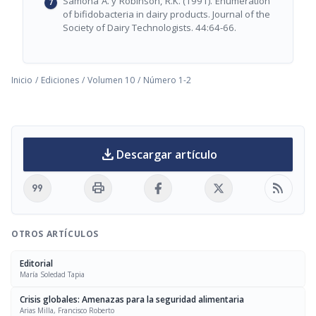
Samona A. y Robinson, R.K. (1991). Enumeration
of bifidobacteria in dairy products. Journal of the
Society of Dairy Technologists. 44:64-66.
Inicio
/
Ediciones
/
Volumen 10
/
Número 1-2
download
Descargar artículo
format_quote
print
rss_feed
OTROS ARTÍCULOS
Editorial
María Soledad Tapia
Crisis globales: Amenazas para la seguridad alimentaria
Arias Milla, Francisco Roberto