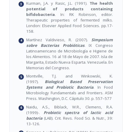
Kurman, J.A. y Rasic, J.L. (1991).
The health
potential of products containing
bifidobacteria
. In: RK Robinson, editor.
Therapeutic properties of fermented milks.
London: Elsevier Applied Food Sciences. pp.17-
158.
Martínez Valdivieso, R. (2007).
Simposium
sobre Bacterias Probióticas
. IX Congreso
Latinoamericano de Microbiología e Higiene de
los Alimentos. 16 al 18 de Mayo de 2007. Isla de
Margarita, Estado Nueva Esparta. Venezuela. En
Memorias del Congreso.
Montville, T.J. and Winkowski, K.
(1997).
Biological Based Preservation
Systems and Probiotic Bacteria
. In Food
Microbiology Fundamentals and Frontiers. ASM
Press. Washington, D.C. Cápitulo 30. p. 557–577
Naidu, A.S., Biblack, W.R., Clemens, R.A.
(1999)-.
Probiotic spectra of lactic acid
bacteria
(LAB). Crit. Revs. Food Sci. & Nutr., 39:
13-126.