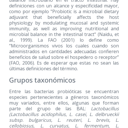
balance microbiano en el tracto intestinal. Hay
definiciones con un alcance y especificidad mayor,
como por ejemplo "Probiotic is a microbial dietary
adjuvant that beneficially affects the host
physiology by modulating mucosal and systemic
immunity, as well as improving nutritional and
microbial balance in the intestinal tract" (Naidu, et
al., 1999). La FAO
(2001)
lo define como
“Microorganismos vivos los cuales cuando son
administrados en cantidades adecuadas confieren
beneficios de salud sobre el hospedero o receptor”
(FAO, 2006). Es de esperar que estas no sean las
últimas definiciones del término.
Grupos taxonómicos
Entre las bacterias probióticas se encuentran
especies pertenecientes a géneros taxonómicos
muy variados, entre ellos, algunas que forman
parte del grupo de las BAL:
Lactobacillus
(Lactobacillus acidophilus, L. casei, L. delbrueckii
subsp. bulgaricus, L. reuteri, L. brevis, L.
cellobiosus, L. curvatus, L. fermentum, L.