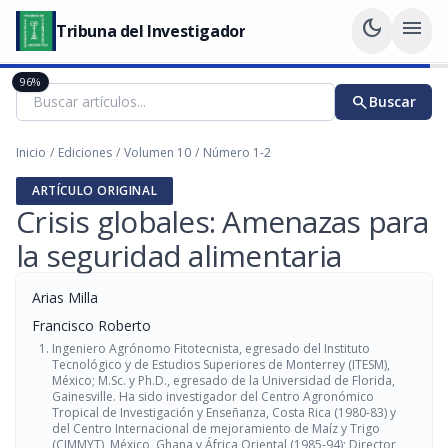
dark_mode
menu
Tribuna del Investigador
96%
search
Buscar
Inicio
/
Ediciones
/
Volumen 10
/
Número 1-2
ARTÍCULO ORIGINAL
Crisis globales: Amenazas para
la seguridad alimentaria
Arias Milla
Francisco Roberto
Ingeniero Agrónomo Fitotecnista, egresado del Instituto
Tecnológico y de Estudios Superiores de Monterrey (ITESM),
México; M.Sc. y Ph.D., egresado de la Universidad de Florida,
Gainesville. Ha sido investigador del Centro Agronómico
Tropical de Investigación y Enseñanza, Costa Rica (1980-83) y
del Centro Internacional de mejoramiento de Maíz y Trigo
(CIMMYT), México, Ghana y África Oriental (1985-94); Director