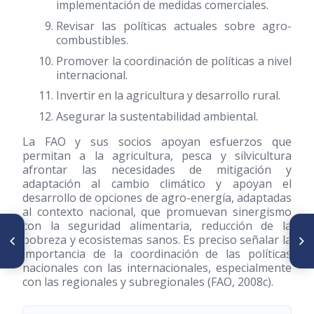
implementación de medidas comerciales.
Revisar las políticas actuales sobre agro-
combustibles.
Promover la coordinación de políticas a nivel
internacional.
Invertir en la agricultura y desarrollo rural.
Asegurar la sustentabilidad ambiental.
La FAO y sus socios apoyan esfuerzos que
permitan a la agricultura, pesca y silvicultura
afrontar las necesidades de mitigación y
adaptación al cambio climático y apoyan el
desarrollo de opciones de agro-energía, adaptadas
al contexto nacional, que promuevan sinergismo
con la seguridad alimentaria, reducción de la
SIGUIENTE ARTÍCULO
ARTÍCULO ANTERIOR
pobreza y ecosistemas sanos. Es preciso señalar la
Nutrición pública: del enfoque
Editorial
importancia de la coordinación de las políticas
biomédico a la ciencia
centrada en poblaciones y sus
nacionales con las internacionales, especialmente
determinantes
con las regionales y subregionales (FAO, 2008c).