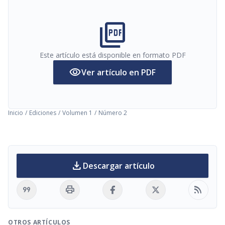
picture_as_pdf
Este artículo está disponible en formato PDF
visibility
Ver artículo en PDF
Inicio
/
Ediciones
/
Volumen 1
/
Número 2
download
Descargar artículo
format_quote
print
rss_feed
OTROS ARTÍCULOS