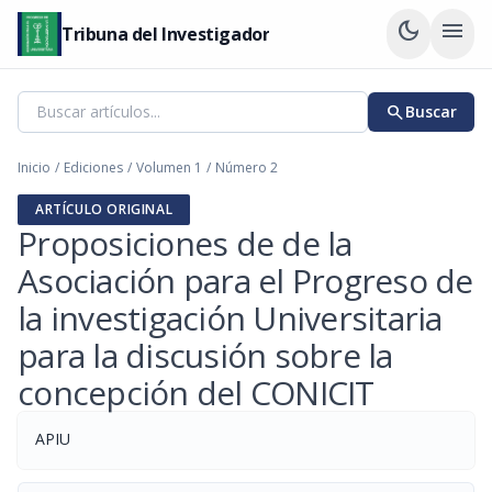
dark_mode
menu
Tribuna del Investigador
search
Buscar
Inicio
/
Ediciones
/
Volumen 1
/
Número 2
ARTÍCULO ORIGINAL
Proposiciones de de la
Asociación para el Progreso de
la investigación Universitaria
para la discusión sobre la
concepción del CONICIT
APIU