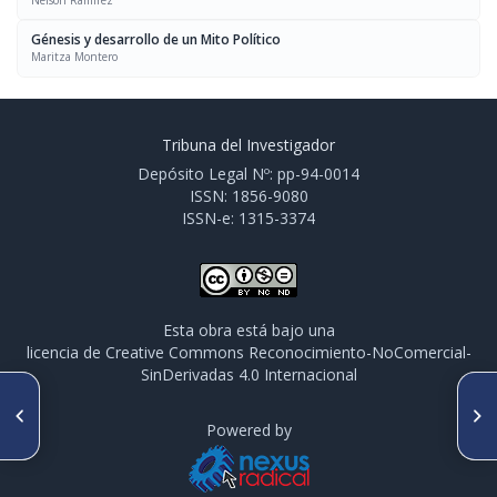
Nelson Ramírez
Génesis y desarrollo de un Mito Político
Maritza Montero
Tribuna del Investigador
Depósito Legal Nº: pp-94-0014
ISSN: 1856-9080
ISSN-e: 1315-3374
Esta obra está bajo una
licencia de Creative Commons Reconocimiento-NoComercial-
SinDerivadas 4.0 Internacional
ARTÍCULO ANTERIOR
SIGUIENTE ARTÍCULO
Historia de vida de Capaifera
Génesis y desarrollo de un
Powered by
pubiflora Benth. (Fabaceae,
Mito Político
Caesalpinioideae) en los altos
llanos centrales venezolanos