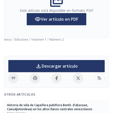
picture_as_pdf
Este artículo está disponible en formato PDF
visibility
Ver artículo en PDF
Inicio
/
Ediciones
/
Volumen 1
/
Número 2
download
Descargar artículo
format_quote
print
rss_feed
OTROS ARTÍCULOS
Historia de vida de Capaifera pubiflora Benth. (Fabaceae,
Caesalpinioideae) en los altos llanos centrales venezolanos