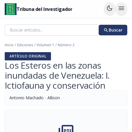
dark_mode
menu
Tribuna del Investigador
search
Buscar
Inicio
/
Ediciones
/
Volumen 1
/
Número 2
ARTÍCULO ORIGINAL
Los Esteros en las zonas
inundadas de Venezuela: I.
Ictiofauna y conservación
Antonio Machado - Allison