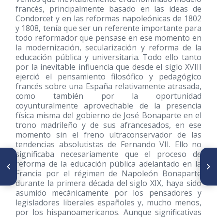
francés, principalmente basado en las ideas de
Condorcet y en las reformas napoleónicas de 1802
y 1808, tenía que ser un referente importante para
todo reformador que pensase en ese momento en
la modernización, secularización y reforma de la
educación pública y universitaria. Todo ello tanto
por la inevitable influencia que desde el siglo XVIII
ejerció el pensamiento filosófico y pedagógico
francés sobre una España relativamente atrasada,
como también por la oportunidad
coyunturalmente aprovechable de la presencia
física misma del gobierno de José Bonaparte en el
trono madrileño y de sus afrancesados, en ese
momento sin el freno ultraconservador de las
tendencias absolutistas de Fernando VII. Ello no
significaba necesariamente que el proceso de
ARTÍCULO ANTERIOR
SIGUIENTE ARTÍCULO
reforma de la educación pública adelantado en la
Descripción de Santiago de
La generación de 1928 y su
Francia por el régimen de Napoleón Bonaparte
León de Caracas y sus
senda democratizadora
habitantes en tiempo de su
durante la primera década del siglo XIX, haya sido
fundación (1578)
asumido mecánicamente por los pensadores y
legisladores liberales españoles y, mucho menos,
por los hispanoamericanos. Aunque significativas