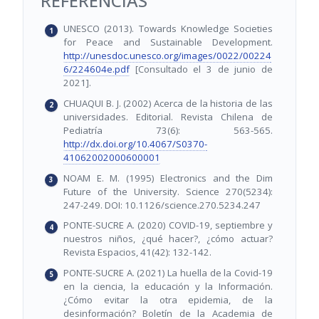
REFERENCIAS
UNESCO (2013). Towards Knowledge Societies
for Peace and Sustainable Development.
http://unesdoc.unesco.org/images/0022/00224
6/224604e.pdf
[Consultado el 3 de junio de
2021].
CHUAQUI B. J. (2002) Acerca de la historia de las
universidades. Editorial. Revista Chilena de
Pediatría 73(6): 563-565.
http://dx.doi.org/10.4067/S0370-
41062002000600001
NOAM E. M. (1995) Electronics and the Dim
Future of the University. Science 270(5234):
247-249. DOI: 10.1126/science.270.5234.247
PONTE-SUCRE A. (2020) COVID-19, septiembre y
nuestros niños, ¿qué hacer?, ¿cómo actuar?
Revista Espacios, 41(42): 132-142.
PONTE-SUCRE A. (2021) La huella de la Covid-19
en la ciencia, la educación y la Información.
¿Cómo evitar la otra epidemia, de la
desinformación? Boletín de la Academia de