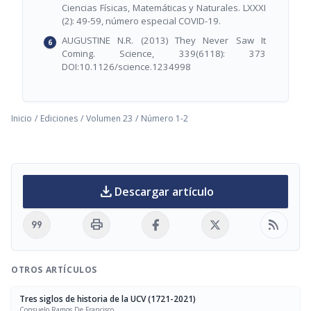
Ciencias Físicas, Matemáticas y Naturales. LXXXI
(2): 49-59, número especial COVID-19.
AUGUSTINE N.R. (2013) They Never Saw It
Coming. Science, 339(6118): 373
DOI:10.1126/science.1234998
Inicio
/
Ediciones
/
Volumen 23
/
Número 1-2
download
Descargar artículo
format_quote
print
rss_feed
OTROS ARTÍCULOS
Tres siglos de historia de la UCV (1721-2021)
Consuelo Ramos De Francisco