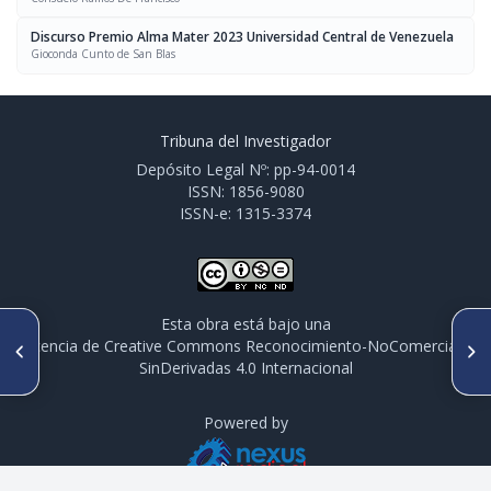
Discurso Premio Alma Mater 2023 Universidad Central de Venezuela
Gioconda Cunto de San Blas
Tribuna del Investigador
Depósito Legal Nº: pp-94-0014
ISSN: 1856-9080
ISSN-e: 1315-3374
Esta obra está bajo una
ARTÍCULO ANTERIOR
SIGUIENTE ARTÍCULO
licencia de Creative Commons Reconocimiento-NoComercial-
La Universidad innovadora.
Dra. María Margarita Salazar
SinDerivadas 4.0 Internacional
Una propuesta para la
Bookaman docente -
universidad venezolana
investigadora de la UCV
Powered by