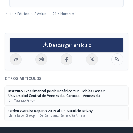
Inicio
/
Ediciones
/
Volumen 21
/
Número 1
download
Descargar artículo
format_quote
print
rss_feed
OTROS ARTÍCULOS
Instituto Experimental Jardín Botánico “Dr. Tobías Lasser”.
Universidad Central de Venezuela. Caracas - Venezuela
Dr. Mauricio Krivoy
Orden Waraira Repano 2019 al Dr. Mauricio Krivoy
Maria Isabel Giacopini De Zambrano, Bernardita Arrieta