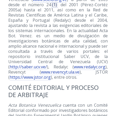
desde el número 24
(1)
del 2001 (Pérez-Cortéz
2005a) hasta el 2011, así como en la Red de
Revistas Científicas de América Latina y el Caribe,
España y Portugal (Redalyc) desde el 2004,
ajustando la revista a las exigencias editoriales de
los sistemas internacionales. En la actualidad Acta
Bot. Venez. es un medio de divulgación de
investigaciones botánicas de alta calidad, con
amplio alcance nacional e internacional y puede ser
consultada a través de varios portales: el
repositorio institucional Saber UCV, de la
Universidad Central de Venezuela (UCV)
(
http://saber.ucv.ve/
), Redalyc (
www.redalyc.org
),
Revencyt (
www.revencyt.ula.ve
), JSTOR
(
https://www.jstor.org
), entre otros.
COMITÉ EDITORIAL Y PROCESO
DE ARBITRAJE
Acta Botanica Venezuelica
cuenta con un Comité
Editorial conformado por investigadores botánicos
del Instituto Experimental Jardín Botánico quienes