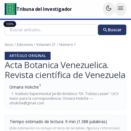
dark_mode
menu
Tribuna del Investigador
100%
search
Buscar
Inicio
/
Ediciones
/
Volumen 21
/
Número 1
ARTÍCULO ORIGINAL
Acta Botanica Venezuelica.
Revista científica de Venezuela
1
Omaira Hokche
Instituto Experimental Jardín Botánico “Dr. Tobías Lasser”. UCV
Autor para la correspondencia: Omaira Hokche —
ohokche@gmail.com
Tiempo estimado de lectura: 9 min (1.388 palabras)
(Esta estimación no incluye el texto de las tablas, figuras y referencias)