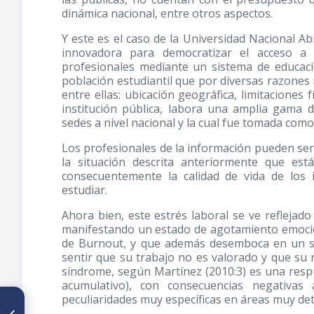
dinámica nacional, entre otros aspectos.
Y este es el caso de la Universidad Nacional 
innovadora para democratizar el acceso a 
profesionales mediante un sistema de educació
población estudiantil que por diversas razones
entre ellas: ubicación geográfica, limitaciones 
institución pública, labora una amplia gama d
sedes a nivel nacional y la cual fue tomada com
Los profesionales de la información pueden ser 
la situación descrita anteriormente que est
consecuentemente la calidad de vida de los 
estudiar.
Ahora bien, este estrés laboral se ve refleja
manifestando un estado de agotamiento emocio
de Burnout, y que además desemboca en un sen
sentir que su trabajo no es valorado y que su 
síndrome, según Martínez (2010:3) es una respue
acumulativo), con consecuencias negativas 
peculiaridades muy específicas en áreas muy det
ARTÍCULO ANTERIOR
Investigaciones y aplicaciones