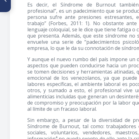
Es decir, el Síndrome de Burnout también
prácticas de la gestión de
documentos en instituciones
profesional”, es un padecimiento que se prod
de educación superior
persona sufre ante presiones estresantes, e
trabajo” (Forbes, 2011: 1). No obstante ante
lenguaje coloquial, se le dice que tiene fatiga 
que presenta. Además, que este síndrome no s
envuelve una serie de “padecimientos psicológ
empresa, lo que le da su connotación de síndrome
Y aunque el nuevo rumbo del país impone un de
aspectos que pueden conducirse hacia un proc
se tomen decisiones y herramientas atinadas, q
emocional de los venezolanos, ya que puede e
labores específicas, el ambiente laboral es po
otros, y sumado a esto, el profesional vive 
alimenticias incluidas que generan un desinter
de compromiso y preocupación por la labor que r
al límite de un fracaso laboral.
Sin embargo, a pesar de la diversidad de pr
Síndrome de Burnout, tal como: trabajadores c
sociales, voluntarios, vendedores, maestro
información⁴ no queda exento de ello ante la cri