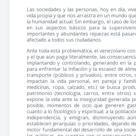
Las sociedades y las personas, hoy en día, v
vida propia y que nos arrastra en un mundo qu
la humanidad actual. Sin embargo, el caso de l
en sus aspectos básicos para la superviven
importantes y abundantes riquezas está pasando
afectado a todos sus ciudadanos.
Ante toda esta problemática, el venezolano con
y el que aún paga literalmente, las consecuenci
implantando y controlando, generando en la p
para enfrentar la inflación y la escasez de ali
transporte (públicos y privados), entre otros
impactan la vida personal, en pareja y fami
medicinas, ropa, calzado, etc.) se busca pro
patrimonio (tecnología, carros, entre otros)
expone la vida ante la inseguridad generada po
posible, momentos de ocio que generen gas
cuanto a lo fisiológico y espiritual; a la poblac
independencia, y emigran, disminuyendo aún
establecen jerarquías o prioridades, dejando de
motor fundamental del desarrollo de una socied
las públicas, no cuentan con el presupuesto 