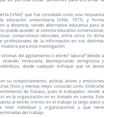
Abierta (UNA)¹ que fue concebida como una respuesta
la educación universitaria (UNA, 1977), y forma
n a distancia, siendo alternativa educativa para la
 no puede acceder al sistema educativo convencional,
físicas, compromisos laborales, entre otros. En dicha
e profesionales de la información en sus distintas
o muestra para esta investigación.
víctimas del agotamiento o estrés² laboral³ debido a
á viviendo Venezuela; desmejorando vertiginosa y
individuos, desde cualquier enfoque que se desee
do en su comportamiento, actitud, ánimo y emociones
nal, físico y mental, mejor conocido como Síndrome
timiento de fracaso, pues el trabajador, tiende a
rol en la organización no es tomado en cuenta. Este
sta al estrés crónico en el trabajo (a largo plazo y
a nivel individual y organizacional, y que tiene
erminadas del trabajo.