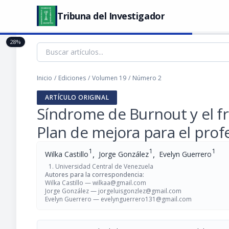
Tribuna del Investigador
28%
Inicio
/
Ediciones
/
Volumen 19
/
Número 2
ARTÍCULO ORIGINAL
Síndrome de Burnout y el fr
Plan de mejora para el prof
1
1
1
,
,
Wilka Castillo
Jorge González
Evelyn Guerrero
Universidad Central de Venezuela
Autores para la correspondencia:
Wilka Castillo —
wilkaa@gmail.com
Jorge González —
jorgeluisgonzlez@gmail.com
Evelyn Guerrero —
evelynguerrero131@gmail.com