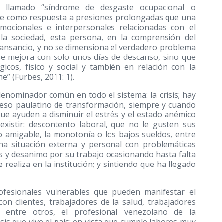
 llamado “síndrome de desgaste ocupacional o
uce como respuesta a presiones prolongadas que una
mocionales e interpersonales relacionadas con el
 la sociedad, esta persona, en la comprensión del
o cansancio, y no se dimensiona el verdadero problema
e mejora con solo unos días de descanso, sino que
icos, físico y social y también en relación con la
” (Furbes, 2011: 1).
nominador común en todo el sistema: la crisis; hay
eso paulatino de transformación, siempre y cuando
ue ayuden a disminuir el estrés y el estado anémico
xistir: descontento laboral, que no le gusten sus
co amigable, la monotonía o los bajos sueldos, entre
una situación externa y personal con problemáticas
és y desanimo por su trabajo ocasionando hasta falta
ealiza en la institución; y sintiendo que ha llegado
ofesionales vulnerables que pueden manifestar el
on clientes, trabajadores de la salud, trabajadores
s, entre otros, el profesional venezolano de la
sis que vive el país; en vista que cumple labores muy