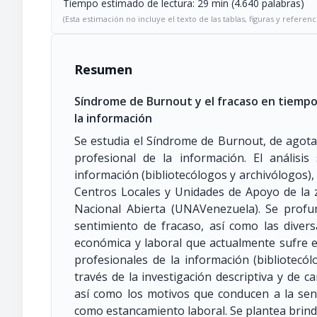
Tiempo estimado de lectura: 29 min (4.640 palabras)
(Esta estimación no incluye el texto de las tablas, figuras y referenc
Resumen
Síndrome de Burnout y el fracaso en tiempos 
la información
Se estudia el Síndrome de Burnout, de agotam
profesional de la información. El análisis
información (bibliotecólogos y archivólogos),
Centros Locales y Unidades de Apoyo de la 
Nacional Abierta (UNAVenezuela). Se profu
sentimiento de fracaso, así como las diver
económica y laboral que actualmente sufre el
profesionales de la información (bibliotecó
través de la investigación descriptiva y de 
así como los motivos que conducen a la sen
como estancamiento laboral. Se plantea brind