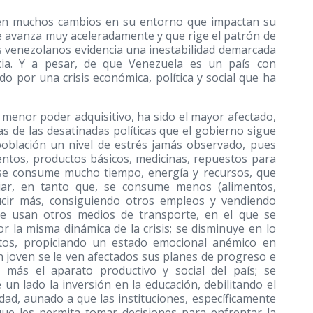
iven muchos cambios en su entorno que impactan su
e avanza muy aceleradamente y que rige el patrón de
os venezolanos evidencia una inestabilidad demarcada
cia. Y a pesar, de que Venezuela es un país con
 por una crisis económica, política y social que ha
 menor poder adquisitivo, ha sido el mayor afectado,
as de las desatinadas políticas que el gobierno sigue
oblación un nivel de estrés jamás observado, pues
mentos, productos básicos, medicinas, repuestos para
, se consume mucho tiempo, energía y recursos, que
liar, en tanto que, se consume menos (alimentos,
ducir más, consiguiendo otros empleos y vendiendo
 se usan otros medios de transporte, en el que se
r la misma dinámica de la crisis; se disminuye en lo
tos, propiciando un estado emocional anémico en
ión joven se le ven afectados sus planes de progreso e
 más el aparato productivo y social del país; se
 un lado la inversión en la educación, debilitando el
ad, aunado a que las instituciones, específicamente
que les permita tomar decisiones para enfrentar la