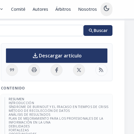
dark_mode
pand_more
Comité
Autores
Árbitros
Nosotros
search
Buscar
download
Descargar artículo
format_quote
print
rss_feed
CONTENIDO
RESUMEN
INTRODUCCIÓN
SÍNDROME DE BURNOUT Y EL FRACASO EN TIEMPOS DE CRISIS
MÉTODO DE RECOLECCIÓN DE DATOS
ANÁLISIS DE RESULTADOS
PLAN DE MEJORAMIENTO PARA LOS PROFESIONALES DE LA
INFORMACIÓN EN LA UNA
DEBILIDADES
FORTALEZAS