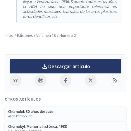
llegar a Venezuela en 1936. Durante todos estos años,
la ACH ha sido una importante referencia en
actividades musicales, teatrales, de las artes plásticas,
foros científicos, etc.
Inicio
/
Ediciones
/
Volumen 18
/
Número 2
download
Descargar artículo
format_quote
print
rss_feed
OTROS ARTÍCULOS
Chernóbil: 30 años después
Alicia Ponte-Sucre
Chernobyl: Memoria histórica, 1988