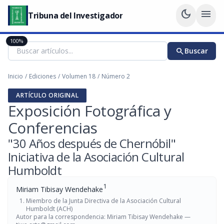
dark_mode
menu
Tribuna del Investigador
100%
search
Buscar
Inicio
/
Ediciones
/
Volumen 18
/
Número 2
ARTÍCULO ORIGINAL
Exposición Fotográfica y
Conferencias
"30 Años después de Chernóbil"
Iniciativa de la Asociación Cultural
Humboldt
1
Miriam Tibisay Wendehake
Miembro de la Junta Directiva de la Asociación Cultural
Humboldt (ACH)
Autor para la correspondencia: Miriam Tibisay Wendehake —