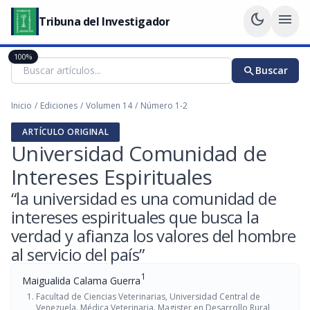
dark_mode
menu
Tribuna del Investigador
100%
search
Buscar
Inicio
/
Ediciones
/
Volumen 14
/
Número 1-2
ARTÍCULO ORIGINAL
Universidad Comunidad de
Intereses Espirituales
“la universidad es una comunidad de
intereses espirituales que busca la
verdad y afianza los valores del hombre
al servicio del país”
1
Maigualida Calama Guerra
Facultad de Ciencias Veterinarias, Universidad Central de
Venezuela. Médica Veterinaria. Magister en Desarrollo Rural