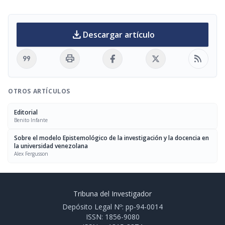
download
Descargar artículo
format_quote
print
rss_feed
OTROS ARTÍCULOS
Editorial
Benito Infante
Sobre el modelo Epistemológico de la investigación y la docencia en
la universidad venezolana
Alex Fergusson
Tribuna del Investigador
Depósito Legal Nº: pp-94-0014
ISSN: 1856-9080