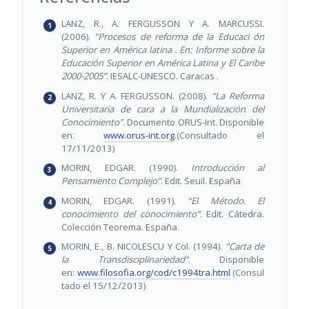
LANZ, R., A. FERGUSSON Y A. MARCUSSI.
(2006).
“Procesos de reforma de la Educaci ón
Superior en América latina . En: Informe sobre la
Educación Superior en América Latina y El Caribe
2000-2005”
. IESALC-UNESCO. Caracas .
LANZ, R. Y A. FERGUSSON. (2008).
“La Reforma
Universitaria de cara a la Mundialización del
Conocimiento”
. Documento ORUS-Int. Disponible
en:
www.orus-int.org
.(Consultado el
17/11/2013)
MORIN, EDGAR. (1990).
Introducción al
Pensamiento Complejo”
. Edit. Seuil. España
MORIN, EDGAR. (1991).
“El Método. El
conocimiento del conocimiento”
. Edit. Cátedra.
Colección Teorema. España.
MORIN, E., B. NICOLESCU Y Col. (1994).
“Carta de
la Transdisciplinariedad”
. Disponible
en:
www.filosofia.org/cod/c1994tra.html
(Consul
tado el 15/12/2013)