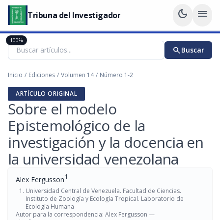
dark_mode
menu
Tribuna del Investigador
100%
search
Buscar
Inicio
/
Ediciones
/
Volumen 14
/
Número 1-2
ARTÍCULO ORIGINAL
Sobre el modelo
Epistemológico de la
investigación y la docencia en
la universidad venezolana
1
Alex Fergusson
Universidad Central de Venezuela. Facultad de Ciencias.
Instituto de Zoología y Ecología Tropical. Laboratorio de
Ecología Humana
Autor para la correspondencia: Alex Fergusson —