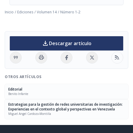
Inicio
/
Ediciones
/
Volumen 14
/
Número 1-2
download
Descargar artículo
format_quote
print
rss_feed
OTROS ARTÍCULOS
Editorial
Benito Infante
Estrategias para la gestión de redes universitarias de investigación:
Experiencias en el contexto global y perspectivas en Venezuela
Miguel Angel Cardozo-Montilla