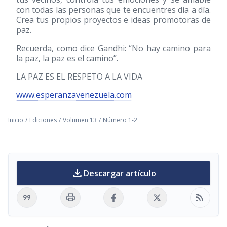
con todas las personas que te encuentres día a día.
Crea tus propios proyectos e ideas promotoras de
paz.
Recuerda, como dice Gandhi: “No hay camino para
la paz, la paz es el camino”.
LA PAZ ES EL RESPETO A LA VIDA
www.esperanzavenezuela.com
Inicio
/
Ediciones
/
Volumen 13
/
Número 1-2
download
Descargar artículo
format_quote
print
rss_feed