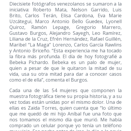
Diecisiete fotógrafos venezolanos se sumaron a la
iniciativa: Roberto Mata, Nelson Garrido, Luis
Brito, Carlos Terán, Elisa Cardona, Eva Marie
Uzcátegui, Marco Antonio Bello Guedex, Lyonell
Quiroz, Ramón Lepage, Gregorio Marrero,
Gustavo Burgos, Alejandro Sayegh, Leo Ramírez,
Liliana de la Cruz, Efrén Hernández, Rafael Guillén,
Maribel “La Maga” Lorenzo, Carlos García Rawlins
y Antonio Briceño. “Esta experiencia me ha tocado
la fibra más profunda. El día de hoy fotografié a
Bebeka Pichardo. Bebeka es un palo de mujer,
quien a pesar de que le quitaron la mitad de su
vida, usa su otra mitad para dar a conocer casos
como el de ella”, comenta el Burgos.
Cada una de las 54 mujeres que componen la
muestra fotográfica tiene su propia historia, y a su
vez todas están unidas por el mismo dolor. Una de
ellas es Zaida Torres, quien cuenta que “lo último
que me quedó de mi hijo Aníbal fue una foto que
nos tomamos el mismo día que murió. Me había
comprado un celular porque yo tenía un teléfono