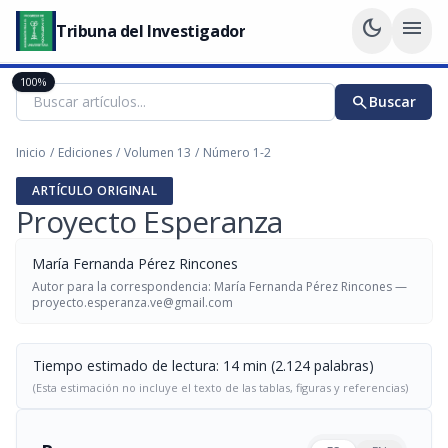
dark_mode
menu
Tribuna del Investigador
100%
search
Buscar
Inicio
/
Ediciones
/
Volumen 13
/
Número 1-2
ARTÍCULO ORIGINAL
Proyecto Esperanza
María Fernanda Pérez Rincones
Autor para la correspondencia: María Fernanda Pérez Rincones —
proyecto.esperanza.ve@gmail.com
Tiempo estimado de lectura: 14 min (2.124 palabras)
(Esta estimación no incluye el texto de las tablas, figuras y referencias)