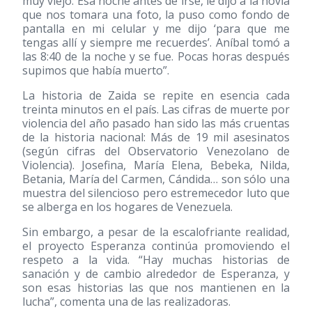
muy viejo. Esa noche antes de irse, le dijo a la novia
que nos tomara una foto, la puso como fondo de
pantalla en mi celular y me dijo ‘para que me
tengas allí y siempre me recuerdes’. Aníbal tomó a
las 8:40 de la noche y se fue. Pocas horas después
supimos que había muerto”.
La historia de Zaida se repite en esencia cada
treinta minutos en el país. Las cifras de muerte por
violencia del año pasado han sido las más cruentas
de la historia nacional: Más de 19 mil asesinatos
(según cifras del Observatorio Venezolano de
Violencia). Josefina, María Elena, Bebeka, Nilda,
Betania, María del Carmen, Cándida… son sólo una
muestra del silencioso pero estremecedor luto que
se alberga en los hogares de Venezuela.
Sin embargo, a pesar de la escalofriante realidad,
el proyecto Esperanza continúa promoviendo el
respeto a la vida. “Hay muchas historias de
sanación y de cambio alrededor de Esperanza, y
son esas historias las que nos mantienen en la
lucha”, comenta una de las realizadoras.