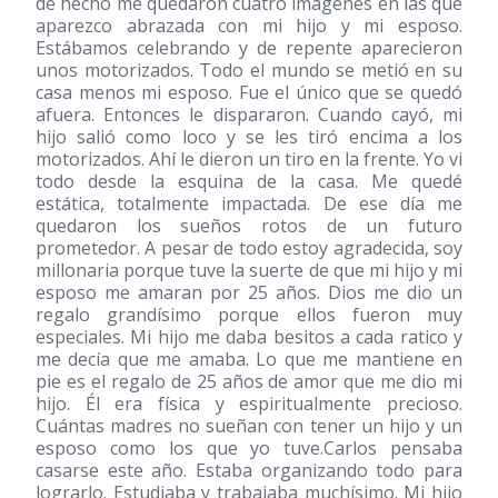
de hecho me quedaron cuatro imágenes en las que
aparezco abrazada con mi hijo y mi esposo.
Estábamos celebrando y de repente aparecieron
unos motorizados. Todo el mundo se metió en su
casa menos mi esposo. Fue el único que se quedó
afuera. Entonces le dispararon. Cuando cayó, mi
hijo salió como loco y se les tiró encima a los
motorizados. Ahí le dieron un tiro en la frente. Yo vi
todo desde la esquina de la casa. Me quedé
estática, totalmente impactada. De ese día me
quedaron los sueños rotos de un futuro
prometedor. A pesar de todo estoy agradecida, soy
millonaria porque tuve la suerte de que mi hijo y mi
esposo me amaran por 25 años. Dios me dio un
regalo grandísimo porque ellos fueron muy
especiales. Mi hijo me daba besitos a cada ratico y
me decía que me amaba. Lo que me mantiene en
pie es el regalo de 25 años de amor que me dio mi
hijo. Él era física y espiritualmente precioso.
Cuántas madres no sueñan con tener un hijo y un
esposo como los que yo tuve.Carlos pensaba
casarse este año. Estaba organizando todo para
lograrlo. Estudiaba y trabajaba muchísimo. Mi hijo