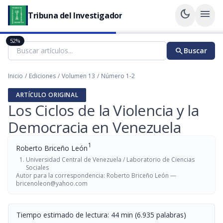
dark_mode
menu
Tribuna del Investigador
52%
search
Buscar
Inicio
/
Ediciones
/
Volumen 13
/
Número 1-2
ARTÍCULO ORIGINAL
Los Ciclos de la Violencia y la
Democracia en Venezuela
1
Roberto Briceño León
Universidad Central de Venezuela / Laboratorio de Ciencias
Sociales
Autor para la correspondencia: Roberto Briceño León —
bricenoleon@yahoo.com
Tiempo estimado de lectura: 44 min (6.935 palabras)