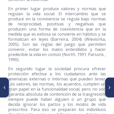
En primer lugar produce valores y normas que
regulan la vida social. El intercambio que se
produce en la convivencia se regula bajo normas
de reciprocidad, positivas y negativas que
producen una forma de coexistencia que en la
medida que es exitosa se convierte en hábitos y se
formalizan en leyes (Barreira, 2004) (Wieviorka,
2005). Son las reglas del juego que permiten
convenir, evitar los malos entendidos y hacer
predecible la vida en común (North, 1991; Parsons ,
1990).
En segundo lugar la sociedad procura ofrecer
protección efectiva a los ciudadanos ante las
amenazas externas o internas que pueden tener.
ARTÍCULO ANTERIOR
Los valores, las normas, los acuerdos, cumplen un
SIGUIENTE ARTÍCULO
Maltrato de Niños en
gran papel en la funcionalidad social, pero no son
Proyecto Esperanza
Venezuela
garantía absoluta de contención de la trasgresión,
siempre puede haber alguien o un grupo que
decida ignorar los pactos y los modos de vida
prescritos. Para eso se preparan los individuos