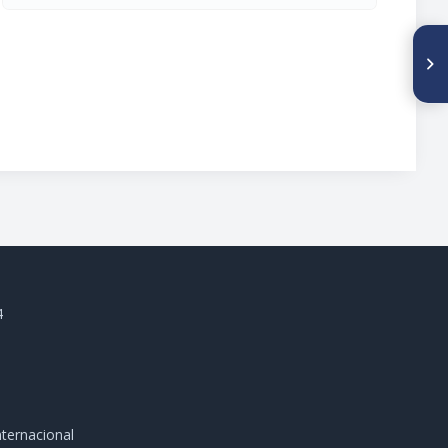
SIGUIENTE ARTÍCULO
Evaluación del sistema de
control de calidad de la
agroindustria rural láctea en
las zonas de Las Majaguas y
Yaracal, estados Portuguesa y
Falcón
4
ternacional