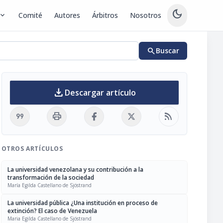
dark_mode
pand_more
Comité
Autores
Árbitros
Nosotros
search
Buscar
download
Descargar artículo
format_quote
print
rss_feed
OTROS ARTÍCULOS
La universidad venezolana y su contribución a la
transformación de la sociedad
María Egilda Castellano de Sjöstrand
La universidad pública ¿Una institución en proceso de
extinción? El caso de Venezuela
Maria Egilda Castellano de Sjöstrand