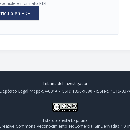
disponible en formato PDF
rtículo en PDF
Tribuna del Investigador
Depósito Legal Nº: pp-94-0014 - ISSN: 1856-9080 - ISSN-e: 1315-337
Esta obra está bajo una
e Creative Commons Reconocimiento-NoComercial-SinDerivadas 4.0 In