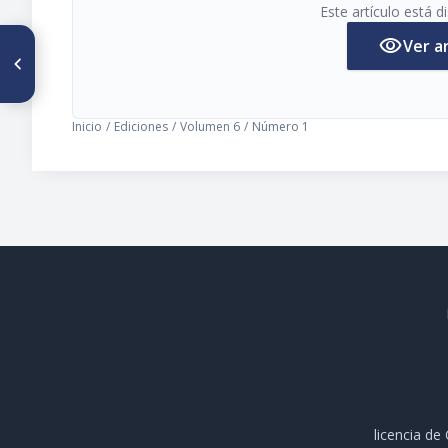
Este artículo está 
visibility
Ver a
ARTÍCULO ANTERIOR
La universidad pública ¿Una
institución en proceso de
extinción? El caso de
Venezuela
Inicio
/
Ediciones
/
Volumen 6
/
Número 1
licencia d