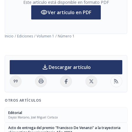
Este artículo está disponible en formato PDF
visibility
Ver artículo en PDF
Inicio
/
Ediciones
/
Volumen 1
/
Número 1
download
Descargar artículo
format_quote
print
rss_feed
OTROS ARTÍCULOS
Editorial
Dayssi Marcano, José Miguel Cortaza
Acto de entrega del premio "Francisco De Venanzi" a la trayectoria