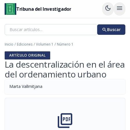
dark_mode
menu
Tribuna del Investigador
search
Buscar
Inicio
/
Ediciones
/
Volumen 1
/
Número 1
ARTÍCULO ORIGINAL
La descentralización en el área
del ordenamiento urbano
Marta Vallmitjana
picture_as_pdf