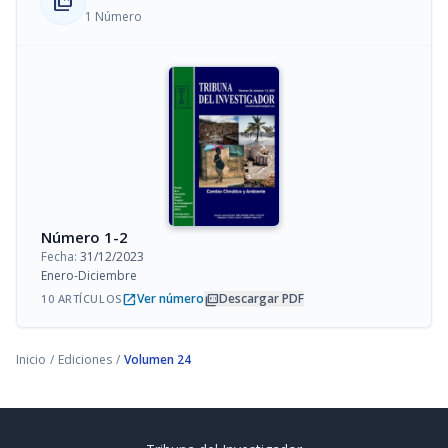
collections_bookmark
1 Número
Número 1-2
Fecha:
31/12/2023
Enero-Diciembre
open_in_new
picture_as_pdf
Ver número
Descargar PDF
10 ARTÍCULOS
Inicio
/
Ediciones
/
Volumen 24