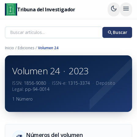
dark_mode
menu
Tribuna del Investigador
search
Buscar
Inicio
/
Ediciones
/
Volumen 24
Volumen 24
·
2023
ISSN:
1856-9080
·
ISSN-e:
1315-3374
·
Depósito
Legal:
pp-94-0014
1 Número
Números del volumen