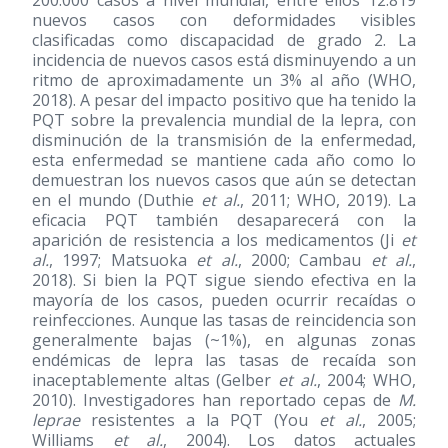
200.000 casos a nivel mundial, entre ellos 12.819
nuevos casos con deformidades visibles
clasificadas como discapacidad de grado 2. La
incidencia de nuevos casos está disminuyendo a un
ritmo de aproximadamente un 3% al año (WHO,
2018). A pesar del impacto positivo que ha tenido la
PQT sobre la prevalencia mundial de la lepra, con
disminución de la transmisión de la enfermedad,
esta enfermedad se mantiene cada año como lo
demuestran los nuevos casos que aún se detectan
en el mundo (Duthie
et al.
, 2011; WHO, 2019). La
eficacia PQT también desaparecerá con la
aparición de resistencia a los medicamentos (Ji
et
al.
, 1997; Matsuoka
et al.
, 2000; Cambau
et al.
,
2018). Si bien la PQT sigue siendo efectiva en la
mayoría de los casos, pueden ocurrir recaídas o
reinfecciones. Aunque las tasas de reincidencia son
generalmente bajas (~1%), en algunas zonas
endémicas de lepra las tasas de recaída son
inaceptablemente altas (Gelber
et al.
, 2004; WHO,
2010). Investigadores han reportado cepas de
M.
leprae
resistentes a la PQT (You
et al.
, 2005;
Williams
et al.
, 2004). Los datos actuales