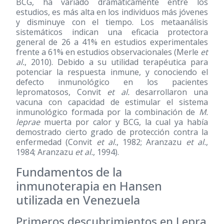
BCG, ha variado dramáticamente entre los
estudios, es más alta en los individuos más jóvenes
y disminuye con el tiempo. Los metaanálisis
sistemáticos indican una eficacia protectora
general de 26 a 41% en estudios experimentales
frente a 61% en estudios observacionales (Merle
et
al.
, 2010). Debido a su utilidad terapéutica para
potenciar la respuesta inmune, y conociendo el
defecto inmunológico en los pacientes
lepromatosos, Convit
et al.
desarrollaron una
vacuna con capacidad de estimular el sistema
inmunológico formada por la combinación de
M.
leprae
muerta por calor y BCG, la cual ya había
demostrado cierto grado de protección contra la
enfermedad (Convit
et al.
, 1982; Aranzazu
et al.
,
1984; Aranzazu
et al.
, 1994).
Fundamentos de la
inmunoterapia en Hansen
utilizada en Venezuela
Primeros descubrimientos en Lepra