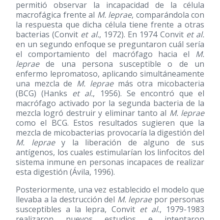
permitió observar la incapacidad de la célula
macrofágica frente al
M. leprae
, comparándola con
la respuesta que dicha célula tiene frente a otras
bacterias (Convit
et al.
, 1972). En 1974 Convit
et al.
en un segundo enfoque se preguntaron cuál sería
el comportamiento del macrófago hacia el
M.
leprae
de una persona susceptible o de un
enfermo lepromatoso, aplicando simultáneamente
una mezcla de
M. leprae
más otra micobacteria
(BCG) (Hanks
et al.
, 1956). Se encontró que el
macrófago activado por la segunda bacteria de la
mezcla logró destruir y eliminar tanto al
M. leprae
como el BCG. Estos resultados sugieren que la
mezcla de micobacterias provocaría la digestión del
M. leprae
y la liberación de alguno de sus
antígenos, los cuales estimularían los linfocitos del
sistema inmune en personas incapaces de realizar
esta digestión (Ávila, 1996).
Posteriormente, una vez establecido el modelo que
llevaba a la destrucción del
M. leprae
por personas
susceptibles a la lepra, Convit
et al.
, 1979-1983
realizaron nuevos estudios e intentaron