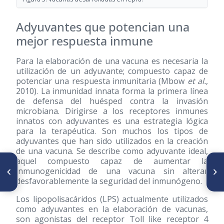
Adyuvantes que potencian una
mejor respuesta inmune
Para la elaboración de una vacuna es necesaria la
utilización de un adyuvante; compuesto capaz de
potenciar una respuesta inmunitaria (Mbow
et al.
,
2010). La inmunidad innata forma la primera línea
de defensa del huésped contra la invasión
microbiana. Dirigirse a los receptores inmunes
innatos con adyuvantes es una estrategia lógica
para la terapéutica. Son muchos los tipos de
adyuvantes que han sido utilizados en la creación
de una vacuna. Se describe como adyuvante ideal,
aquel compuesto capaz de aumentar la
SIGUIENTE ARTÍCULO
ARTÍCULO ANTERIOR
inmunogenicidad de una vacuna sin alterar
Pruebas inmunológicas
Factores de riesgo en lepra
desfavorablemente la seguridad del inmunógeno.
diagnósticas en la
enfermedad de Hansen
Los lipopolisacáridos (LPS) actualmente utilizados
como adyuvantes en la elaboración de vacunas,
son agonistas del receptor Toll like receptor 4