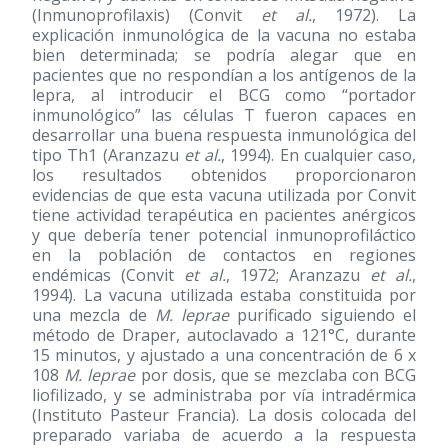
(Inmunoprofilaxis) (Convit
et al.
, 1972). La
explicación inmunológica de la vacuna no estaba
bien determinada; se podría alegar que en
pacientes que no respondían a los antígenos de la
lepra, al introducir el BCG como “portador
inmunológico” las células T fueron capaces en
desarrollar una buena respuesta inmunológica del
tipo Th1 (Aranzazu
et al.
, 1994). En cualquier caso,
los resultados obtenidos proporcionaron
evidencias de que esta vacuna utilizada por Convit
tiene actividad terapéutica en pacientes anérgicos
y que debería tener potencial inmunoprofiláctico
en la población de contactos en regiones
endémicas (Convit
et al.
, 1972; Aranzazu
et al.
,
1994). La vacuna utilizada estaba constituida por
una mezcla de
M. leprae
purificado siguiendo el
método de Draper, autoclavado a 121°C, durante
15 minutos, y ajustado a una concentración de 6 x
108
M. leprae
por dosis, que se mezclaba con BCG
liofilizado, y se administraba por vía intradérmica
(Instituto Pasteur Francia). La dosis colocada del
preparado variaba de acuerdo a la respuesta