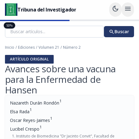
dark_mode
menu
Tribuna del Investigador
50%
search
Buscar
Inicio
/
Ediciones
/
Volumen 21
/
Número 2
ARTÍCULO ORIGINAL
Avances sobre una vacuna
para la Enfermedad de
Hansen
1
Nazareth Durán Rondón
1
Elsa Rada
1
Oscar Reyes-Jaimes
1
Lucibel Crespo
Instituto de Biomedicina "Dr Jacinto Convit", Facultad de