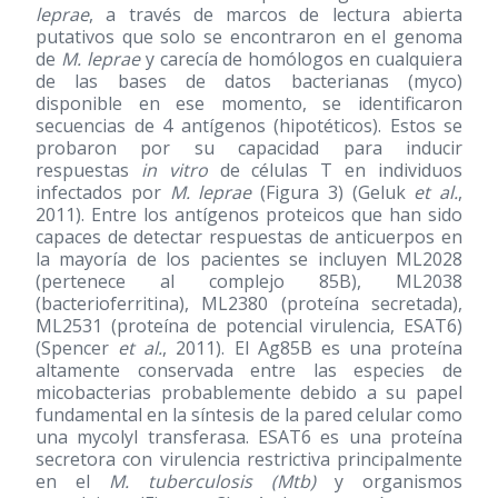
leprae
, a través de marcos de lectura abierta
putativos que solo se encontraron en el genoma
de
M. leprae
y carecía de homólogos en cualquiera
de las bases de datos bacterianas (myco)
disponible en ese momento, se identificaron
secuencias de 4 antígenos (hipotéticos). Estos se
probaron por su capacidad para inducir
respuestas
in vitro
de células T en individuos
infectados por
M. leprae
(Figura 3) (Geluk
et al.
,
2011). Entre los antígenos proteicos que han sido
capaces de detectar respuestas de anticuerpos en
la mayoría de los pacientes se incluyen ML2028
(pertenece al complejo 85B), ML2038
(bacterioferritina), ML2380 (proteína secretada),
ML2531 (proteína de potencial virulencia, ESAT6)
(Spencer
et al.
, 2011). El Ag85B es una proteína
altamente conservada entre las especies de
micobacterias probablemente debido a su papel
fundamental en la síntesis de la pared celular como
una mycolyl transferasa. ESAT6 es una proteína
secretora con virulencia restrictiva principalmente
en el
M. tuberculosis (Mtb)
y organismos