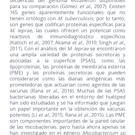
secuencias del genoma estuvieron disponibles
para su comparación (Gómez
et al.
, 2007). Existen
165 genes aparentemente funcionales que no
tienen ortólogo con
M. tuberculosis
, por lo tanto,
son genes que codifican proteínas específicas para
M. leprae
, las cuales ofrecen un potencial como
reactivos de inmunodiagnóstico específicos
(Katoch
et al.
, 2007; Akama
et al.
, 2010; Singh
et al.
,
2011). Con el análisis del
M. leprae
se encontraron
una amplia variedad de proteínas secretoras y
asociadas a la superficie (PSAS), como las
lipoproteínas, las proteínas de membrana externa
(PME) y las proteínas secretoras que pueden
considerarse como las dianas antigénicas más
prometedoras que actuarían como agentes de las
vacunas (Rana
et al.
, 2016). Muchas de las PSAS
bacterianas liberadas en el entorno del huésped
han sido estudiadas y se ha informado que juegan
un papel importante en la obtención de vacunas
potentes (Li
et al.
, 2015; Rana
et al.
, 2015). Las PME
son componentes importantes de la pared celular
de las micobacterias, pero hasta ahora apenas se
han investigado en el género
Mycobacterium sp