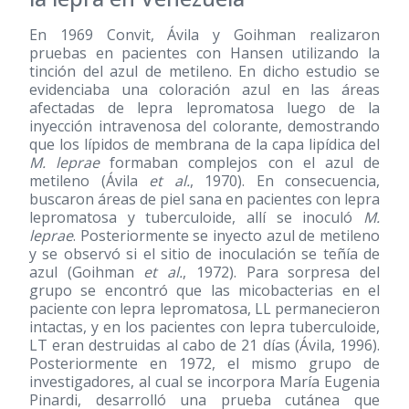
En 1969 Convit, Ávila y Goihman realizaron
pruebas en pacientes con Hansen utilizando la
tinción del azul de metileno. En dicho estudio se
evidenciaba una coloración azul en las áreas
afectadas de lepra lepromatosa luego de la
inyección intravenosa del colorante, demostrando
que los lípidos de membrana de la capa lipídica del
M. leprae
formaban complejos con el azul de
metileno (Ávila
et al.
, 1970). En consecuencia,
buscaron áreas de piel sana en pacientes con lepra
lepromatosa y tuberculoide, allí se inoculó
M.
leprae
. Posteriormente se inyecto azul de metileno
y se observó si el sitio de inoculación se teñía de
azul (Goihman
et al.
, 1972). Para sorpresa del
grupo se encontró que las micobacterias en el
paciente con lepra lepromatosa, LL permanecieron
intactas, y en los pacientes con lepra tuberculoide,
LT eran destruidas al cabo de 21 días (Ávila, 1996).
Posteriormente en 1972, el mismo grupo de
investigadores, al cual se incorpora María Eugenia
Pinardi, desarrolló una prueba cutánea que