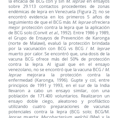
la eficacia de BCG con y sin
M. leprae
en ensayos
sobre 29.113 contactos procedentes de zonas
endémicas de lepra en Venezuela (Figura 2); no se
encontró evidencia en los primeros 5 años de
seguimiento de que el BCG más
M. leprae
ofreciera
mejor protección contra la lepra que la aplicación
de BCG solo (Convit
et al.
, 1992). Entre 1986 y 1989,
el Grupo de Ensayos de Prevención de Karonga
(norte de Malawi), evaluó la protección brindada
por la vacunación con BCG vs BCG /
M. leprae
muerto por calor. Se encontró que, una dosis de la
vacuna BCG ofrece más del 50% de protección
contra la lepra. Al igual que en el ensayo
venezolano, no se encontró que la vacuna BCG /
M.
leprae
mejorara la protección contra la
enfermedad (Karonga, 1996). Gupte y col, entre
principios de 1991 y 1993, en el sur de la India
llevaron a cabo un ensayo similar, con una
población de 171.400 voluntarios. Realizaron un
ensayo doble ciego, aleatoreo y profiláctico
utilizando cuatro preparaciones de vacunas
potenciales contra la lepra (BCG solo; BCG/M.
leprae
muerta;
Mycobacterium welchii
(Mw) y la