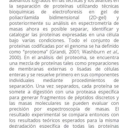
adelantos logrados en las técnicas y los avances en
la separación de proteínas utilizando técnicas
bioquímicas de electroforesis en gel de
poliacrilamida bidimensional (2D-gel) y
posteriormente su análisis en espectrometría de
masas ahora es posible separar, identificar y
catalogar las proteínas expresadas en una célula
bajo varias condiciones. Todo el conjunto de
proteínas codificadas por el genoma se ha definido
como “proteoma” (Grandi, 2001; Washburn
et al.
,
2000). En el análisis del proteoma, se encuentra
una mezcla de proteínas tales como preparaciones
de membranas externas o lisadas de células
enteras y se resuelve primero en sus componentes
individuales mediante procedimientos de
separación. Una vez separados, cada proteína se
somete a digestión con una proteasa específica
para generar fragmentos de péptidos discretos y
las masas moleculares se pueden evaluar con
precisión por espectroscopía de masas. El
resultado experimental se compara entonces con
los resultados teóricos esperados para la misma
degradación específica de todas las proteínas