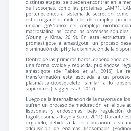
distintas etapas, se pueden encontrar en la m
de lisosomas, como las proteínas LAMP1, LA
pertenecientes al sistema de secreción, como 
estos organelos: moléculas del complejo principa
unidad gp91phox del complejo nicotinamida
macrosialina, así como las proteasas solubles 
(Young y Kima, 2019). En esta estructura,
promastigote a amastigote, un proceso des
disminución del pH y la disminución de la dispon
Dentro de las primeras horas, dependiendo de la
una forma ovoide y reducida, pudiéndose regis
amastigote (de Pablos
et al.
, 2016). La r
transformación está asociada a un proceso
plasmática-citoesqueleto, similar a lo obs
superiores (Dagger
et al.
, 2017).
Luego de la internalización de la mayoría de l
sufren un proceso de maduración, en el que ad
lisosomas y endosomas, bajo regulación d
fagolisosomas (Kaye y Scott, 2011). Durante este
organelo, debido a la incorporación a su 
adquisición de enzimas lisosomales (Podino