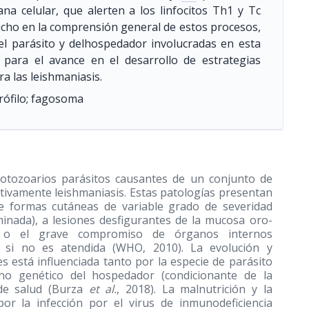
a celular, que alerten a los linfocitos Th1 y Tc
cho en la comprensión general de estos procesos,
del parásito y delhospedador involucradas en esta
 para el avance en el desarrollo de estrategias
ra las leishmaniasis.
rófilo; fagosoma
tozoarios parásitos causantes de un conjunto de
ivamente leishmaniasis. Estas patologías presentan
e formas cutáneas de variable grado de severidad
eminada), a lesiones desfigurantes de la mucosa oro-
), o el grave compromiso de órganos internos
al si no es atendida (WHO, 2010). La evolución y
 está influenciada tanto por la especie de parásito
eno genético del hospedador (condicionante de la
 de salud (Burza
et al.
, 2018). La malnutrición y la
or la infección por el virus de inmunodeficiencia