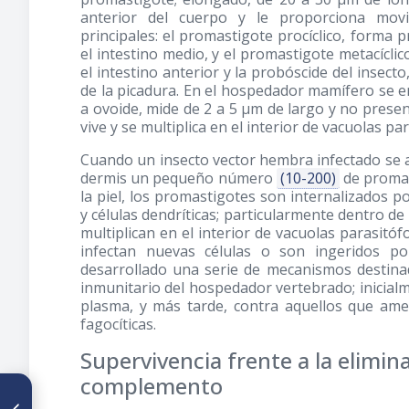
anterior del cuerpo y le proporciona movi
principales: el promastigote procíclico, forma p
el intestino medio, y el promastigote metacíclico
el intestino anterior y la probóscide del insect
de la picadura. En el hospedador mamífero se e
a ovoide, mide de 2 a 5 μm de largo y no present
vive y se multiplica en el interior de vacuolas pa
Cuando un insecto vector hembra infectado se a
dermis un pequeño número
(10-200)
de promas
la piel, los promastigotes son internalizados po
y células dendríticas; particularmente dentro d
multiplican en el interior de vacuolas parasitóf
infectan nuevas células o son ingeridos po
desarrollado una serie de mecanismos destinad
inmunitario del hospedador vertebrado; inicialm
plasma, y más tarde, contra aquellos que ame
fagocíticas.
Supervivencia frente a la elimin
complemento
ARTÍCULO ANTERIOR
Leishmaniasis visceral: