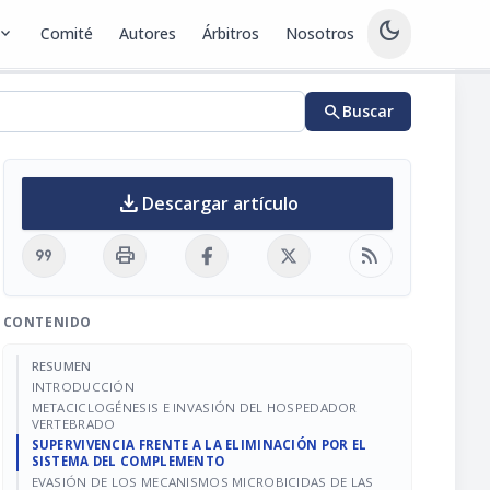
dark_mode
pand_more
Comité
Autores
Árbitros
Nosotros
search
Buscar
download
Descargar artículo
format_quote
print
rss_feed
CONTENIDO
RESUMEN
INTRODUCCIÓN
METACICLOGÉNESIS E INVASIÓN DEL HOSPEDADOR
VERTEBRADO
SUPERVIVENCIA FRENTE A LA ELIMINACIÓN POR EL
SISTEMA DEL COMPLEMENTO
EVASIÓN DE LOS MECANISMOS MICROBICIDAS DE LAS