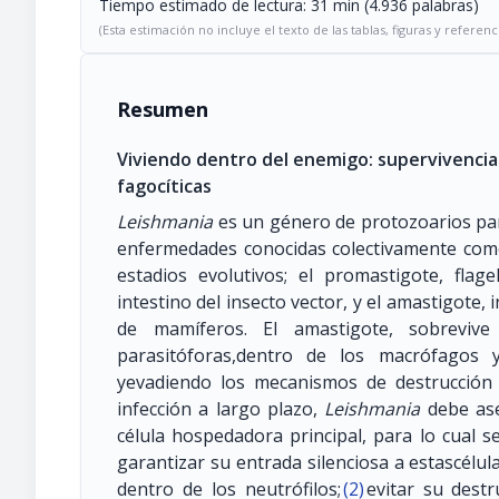
Tiempo estimado de lectura: 31 min (4.936 palabras)
(Esta estimación no incluye el texto de las tablas, figuras y referenc
Resumen
Viviendo dentro del enemigo: supervivencia d
fagocíticas
Leishmania
es un género de protozoarios pa
enfermedades conocidas colectivamente com
estadios evolutivos; el promastigote, flag
intestino del insecto vector, y el amastigote, i
de mamíferos. El amastigote, sobrevive
parasitóforas,dentro de los macrófagos 
yevadiendo los mecanismos de destrucción 
infección a largo plazo,
Leishmania
debe ase
célula hospedadora principal, para lo cual 
garantizar su entrada silenciosa a estascélu
dentro de los neutrófilos;
(2)
evitar su dest