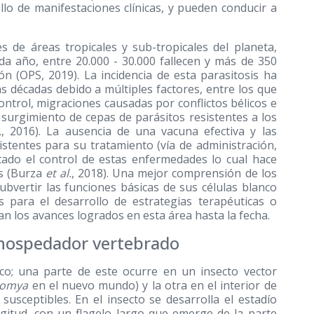
lo de manifestaciones clínicas, y pueden conducir a
 de áreas tropicales y sub-tropicales del planeta,
da año, entre 20.000 - 30.000 fallecen y más de 350
ón (OPS, 2019). La incidencia de esta parasitosis ha
 décadas debido a múltiples factores, entre los que
ontrol, migraciones causadas por conflictos bélicos e
el surgimiento de cepas de parásitos resistentes a los
.
, 2016). La ausencia de una vacuna efectiva y las
istentes para su tratamiento (vía de administración,
ultado el control de estas enfermedades lo cual hace
os (Burza
et al.
, 2018). Una mejor comprensión de los
bvertir las funciones básicas de sus células blanco
s para el desarrollo de estrategias terapéuticas o
san los avances logrados en esta área hasta la fecha.
l hospedador vertebrado
co; una parte de este ocurre en un insecto vector
zomya
en el nuevo mundo) y la otra en el interior de
susceptibles. En el insecto se desarrolla el estadío
gitud, con un flagelo largo que emerge de la parte