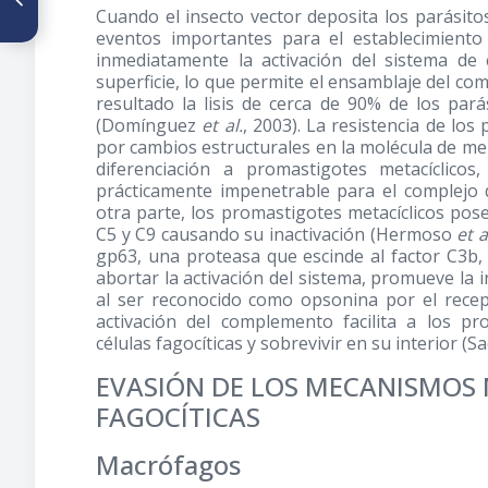
Cuando el insecto vector deposita los parásit
Aproximación a un programa
de control integral en áreas
eventos importantes para el establecimiento
endémicas del estado Nueva
inmediatamente la activación del sistema de
Esparta, Venezuela
superficie, lo que permite el ensamblaje del 
resultado la lisis de cerca de 90% de los par
(Domínguez
et al.
, 2003). La resistencia de lo
por cambios estructurales en la molécula de me
diferenciación a promastigotes metacíclico
prácticamente impenetrable para el complej
otra parte, los promastigotes metacíclicos pose
C5 y C9 causando su inactivación (Hermoso
et a
gp63, una proteasa que escinde al factor C3b,
abortar la activación del sistema, promueve la in
al ser reconocido como opsonina por el rece
activación del complemento facilita a los pro
células fagocíticas y sobrevivir en su interior (Sa
EVASIÓN DE LOS MECANISMOS 
FAGOCÍTICAS
Macrófagos