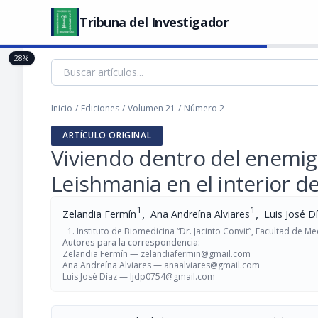
Tribuna del Investigador
28%
Inicio
/
Ediciones
/
Volumen 21
/
Número 2
ARTÍCULO ORIGINAL
Viviendo dentro del enemig
Leishmania en el interior de 
1
1
,
,
Zelandia Fermín
Ana Andreína Alviares
Luis José D
Instituto de Biomedicina “Dr. Jacinto Convit”, Facultad de M
Autores para la correspondencia:
Zelandia Fermín —
zelandiafermin@gmail.com
Ana Andreína Alviares —
anaalviares@gmail.com
Luis José Díaz —
ljdp0754@gmail.com