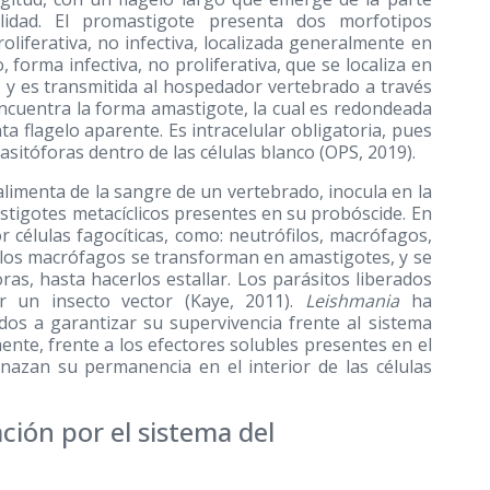
lidad. El promastigote presenta dos morfotipos
roliferativa, no infectiva, localizada generalmente en
, forma infectiva, no proliferativa, que se localiza en
o, y es transmitida al hospedador vertebrado a través
ncuentra la forma amastigote, la cual es redondeada
a flagelo aparente. Es intracelular obligatoria, pues
rasitóforas dentro de las células blanco (OPS, 2019).
limenta de la sangre de un vertebrado, inocula en la
tigotes metacíclicos presentes en su probóscide. En
r células fagocíticas, como: neutrófilos, macrófagos,
e los macrófagos se transforman en amastigotes, y se
oras, hasta hacerlos estallar. Los parásitos liberados
r un insecto vector (Kaye, 2011).
Leishmania
ha
os a garantizar su supervivencia frente al sistema
ente, frente a los efectores solubles presentes en el
nazan su permanencia en el interior de las células
ación por el sistema del