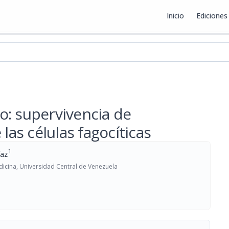
Inicio
Ediciones
ex
o: supervivencia de
las células fagocíticas
1
íaz
edicina, Universidad Central de Venezuela