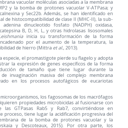
embrana vacuolar moléculas asociadas a la membrana
MP2 y la bomba de protones vacuolar V-ATPasa; y
calnexina y Sec22b. Además, se han identificado en
l de histocompatibilidad de clase II (MHC-II), la sub-
 adenina dinucleotido fosfato (NADPH) oxidasa,
catepsina B, D, H, L, y otras hidrolasas lisosomales
Leishmania
inicia su transformación de la forma
encadenado por el aumento de la temperatura, la
ibilidad de hierro (Mittra
et al.
, 2013).
 especie, el promastigote pierde su flagelo y adopta
trar la expresión de genes específicos de la forma
educción de tamaño que tiene lugar durante la
 de invaginación masiva del complejo membrana
ervado en los procesos autofágicos de eucariotas
os microorganismos, los fagosomas de los macrófagos
quieren propiedades microbicidas al fusionarse con
e las GTPasas Rab5 y Rab7, convirtiéndose en
 proceso, tiene lugar la acidificación progresiva del
membrana de la bomba de protones vacuolar y la
vskaia y Descoteaux, 2015). Por otra parte, los