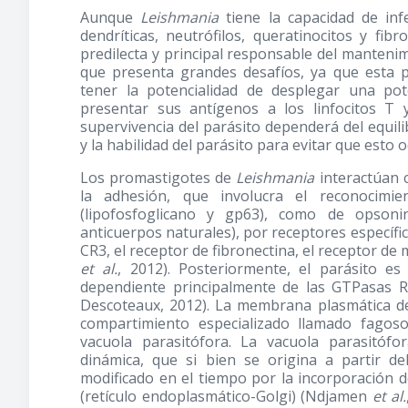
Aunque
Leishmania
tiene la capacidad de infe
dendríticas, neutrófilos, queratinocitos y fib
predilecta y principal responsable del mantenim
que presenta grandes desafíos, ya que esta 
tener la potencialidad de desplegar una pot
presentar sus antígenos a los linfocitos T
supervivencia del parásito dependerá del equili
y la habilidad del parásito para evitar que esto o
Los promastigotes de
Leishmania
interactúan 
la adhesión, que involucra el reconocimie
(lipofosfoglicano y gp63), como de opsoni
anticuerpos naturales), por receptores específi
CR3, el receptor de fibronectina, el receptor de 
et al.
, 2012). Posteriormente, el parásito es
dependiente principalmente de las GTPasas R
Descoteaux, 2012). La membrana plasmática de
compartimiento especializado llamado fagos
vacuola parasitófora. La vacuola parasitóf
dinámica, que si bien se origina a partir de
modificado en el tiempo por la incorporación d
(retículo endoplasmático-Golgi) (Ndjamen
et al.