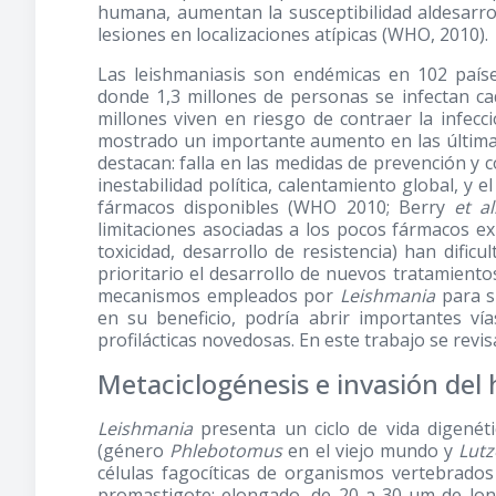
humana, aumentan la susceptibilidad aldesarrol
lesiones en localizaciones atípicas (WHO, 2010).
Las leishmaniasis son endémicas en 102 países
donde 1,3 millones de personas se infectan ca
millones viven en riesgo de contraer la infecci
mostrado un importante aumento en las últimas
destacan: falla en las medidas de prevención y c
inestabilidad política, calentamiento global, y 
fármacos disponibles (WHO 2010; Berry
et al
limitaciones asociadas a los pocos fármacos ex
toxicidad, desarrollo de resistencia) han dific
prioritario el desarrollo de nuevos tratamient
mecanismos empleados por
Leishmania
para su
en su beneficio, podría abrir importantes vía
profilácticas novedosas. En este trabajo se revi
Metaciclogénesis e invasión de
Leishmania
presenta un ciclo de vida digenéti
(género
Phlebotomus
en el viejo mundo y
Lut
células fagocíticas de organismos vertebrados 
promastigote; elongado, de 20 a 30 μm de lon