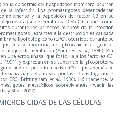
os en la epidermis del hospedador mamífero ocurren
 de la infección. Los promastigotes desencadenan
 complemento y la deposición del factor C3 en su
complejo de ataque de membrana (C5b-C9), dando como
ásitos durante los primeros minutos de la infección
s promastigotes restantes a la destrucción es causada
mbrana lipofosfoglicano (LPG), ocurridos durante su
s, que les proporciona un glicocálix más grueso,
o de ataque de membrana (Puentes
et al.
, 1990). Por
en una ectoquinasa, que fosforila a los factores C3,
l.
, 1991), y expresan en su superficie la glicoproteína
 generando el péptido inactivo iC3b, que además de
ternalización del parásito por las células fagocíticas
ptor CR3 (Brittingham
et al.
, 1996). Irónicamente, la
mastigotes metacíclicos sobrevivientes invadir las
cks y Sher, 2002).
MICROBICIDAS DE LAS CÉLULAS