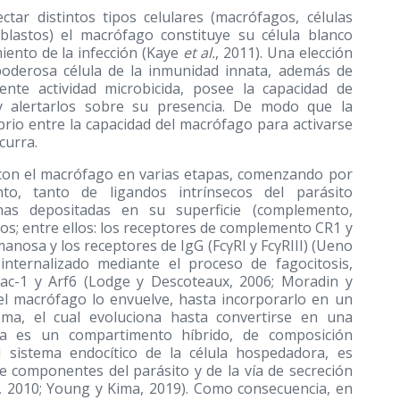
ctar distintos tipos celulares (macrófagos, células
roblastos) el macrófago constituye su célula blanco
iento de la infección (Kaye
et al.
, 2011). Una elección
poderosa célula de la inmunidad innata, además de
ente actividad microbicida, posee la capacidad de
 y alertarlos sobre su presencia. De modo que la
brio entre la capacidad del macrófago para activarse
curra.
con el macrófago en varias etapas, comenzando por
nto, tanto de ligandos intrínsecos del parásito
nas depositadas en su superficie (complemento,
cos; entre ellos: los receptores de complemento CR1 y
manosa y los receptores de IgG (FcγRI y FcγRIII) (Ueno
 internalizado mediante el proceso de fagocitosis,
ac-1 y Arf6 (Lodge y Descoteaux, 2006; Moradin y
l macrófago lo envuelve, hasta incorporarlo en un
oma, el cual evoluciona hasta convertirse en una
ora es un compartimento híbrido, de composición
l sistema endocítico de la célula hospedadora, es
e componentes del parásito y de la vía de secreción
, 2010; Young y Kima, 2019). Como consecuencia, en