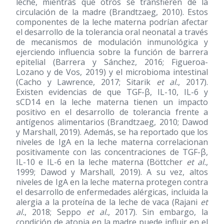
leche, mientras que otros se transfieren de la
circulación de la madre (Brandtzaeg, 2010). Estos
componentes de la leche materna podrían afectar
el desarrollo de la tolerancia oral neonatal a través
de mecanismos de modulación inmunológica y
ejerciendo influencia sobre la función de barrera
epitelial (Barrera y Sánchez, 2016; Figueroa-
Lozano y de Vos, 2019) y el microbioma intestinal
(Cacho y Lawrence, 2017; Sitarik
et al.
, 2017).
Existen evidencias de que TGF-β, IL-10, IL-6 y
sCD14 en la leche materna tienen un impacto
positivo en el desarrollo de tolerancia frente a
antígenos alimentarios (Brandtzaeg, 2010; Dawod
y Marshall, 2019). Además, se ha reportado que los
niveles de IgA en la leche materna correlacionan
positivamente con las concentraciones de TGF-β,
IL-10 e IL-6 en la leche materna (Böttcher
et al.
,
1999; Dawod y Marshall, 2019). A su vez, altos
niveles de IgA en la leche materna protegen contra
el desarrollo de enfermedades alérgicas, incluida la
alergia a la proteína de la leche de vaca (Rajani
et
al.
, 2018; Seppo
et al.
, 2017). Sin embargo, la
condición de atopia en la madre puede influir en el