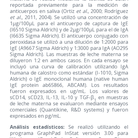
reportada previamente para la medición de
anticuerpos en saliva (Ortiz
et al.
, 2000; Rodríguez
et al.
, 2011, 2004). Se utilizó una concentración de
1μg/100μL para el anticuerpo de captura de IgE
(I6510 Sigma Aldrich) y de 2μg/100μL para el de IgA
(I6635 Sigma Aldrich). El anticuerpo conjugado con
peroxidasa se utilizó a una dilución de 1:2000 para
IgE (A9667 Sigma Aldrich) y 1:3000 para IgA (AO295
Sigma Aldrich). Las muestras de leche materna se
diluyeron 1:2 en ambos casos. En cada ensayo se
incluyó una curva de calibración utilizando IgA
humana de calostro como estándar (I-1010, Sigma
Aldrich) o IgE monoclonal humana (native human
IgE protein ab65866, ABCAM). Los resultados
fueron expresados en ug/mL. Los valores de
sCD14, sCD23, IL-13, IL-10 y TGF-β
en muestras
1
de leche materna se evaluaron mediante ensayos
comerciales (Quantikine, R&D systems) y fueron
expresados en pg/mL.
Análisis estadísticos:
Se realizó utilizando el
programa GraphPad InStat versión 3.00 para