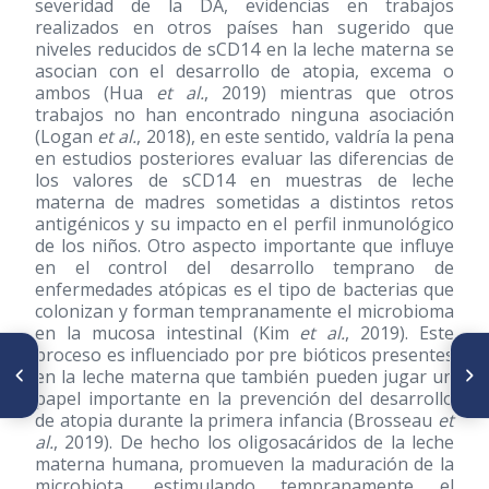
severidad de la DA, evidencias en trabajos
realizados en otros países han sugerido que
niveles reducidos de sCD14 en la leche materna se
asocian con el desarrollo de atopia, excema o
ambos (Hua
et al.
, 2019) mientras que otros
trabajos no han encontrado ninguna asociación
(Logan
et al.
, 2018), en este sentido, valdría la pena
en estudios posteriores evaluar las diferencias de
los valores de sCD14 en muestras de leche
materna de madres sometidas a distintos retos
antigénicos y su impacto en el perfil inmunológico
de los niños. Otro aspecto importante que influye
en el control del desarrollo temprano de
enfermedades atópicas es el tipo de bacterias que
colonizan y forman tempranamente el microbioma
en la mucosa intestinal (Kim
et al.
, 2019). Este
proceso es influenciado por pre bióticos presentes
ARTÍCULO ANTERIOR
SIGUIENTE ARTÍCULO
en la leche materna que también pueden jugar un
Melinis minutiflora (Capim
Factores determinantes de
Melao), una gramínea de
tuberculosis entre los
papel importante en la prevención del desarrollo
importancia alergénica en
indígenas Warao del Delta
de atopia durante la primera infancia (Brosseau
et
Venezuela
Venezolano: genética e
al.
, 2019). De hecho los oligosacáridos de la leche
inmunidad
materna humana, promueven la maduración de la
microbiota, estimulando tempranamente el