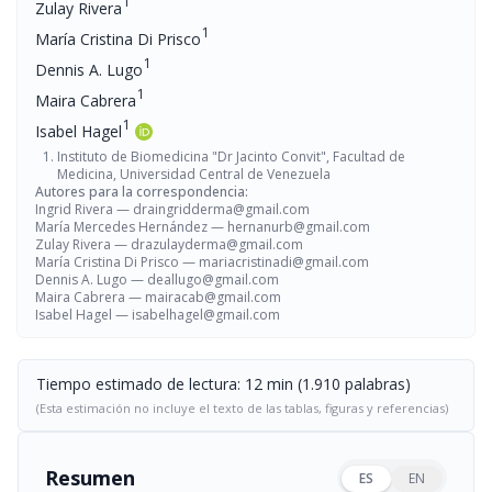
1
Zulay Rivera
1
María Cristina Di Prisco
1
Dennis A. Lugo
1
Maira Cabrera
1
Isabel Hagel
Instituto de Biomedicina "Dr Jacinto Convit", Facultad de
Medicina, Universidad Central de Venezuela
Autores para la correspondencia:
Ingrid Rivera —
draingridderma@gmail.com
María Mercedes Hernández —
hernanurb@gmail.com
Zulay Rivera —
drazulayderma@gmail.com
María Cristina Di Prisco —
mariacristinadi@gmail.com
Dennis A. Lugo —
deallugo@gmail.com
Maira Cabrera —
mairacab@gmail.com
Isabel Hagel —
isabelhagel@gmail.com
Tiempo estimado de lectura: 12 min (1.910 palabras)
(Esta estimación no incluye el texto de las tablas, figuras y referencias)
Resumen
ES
EN