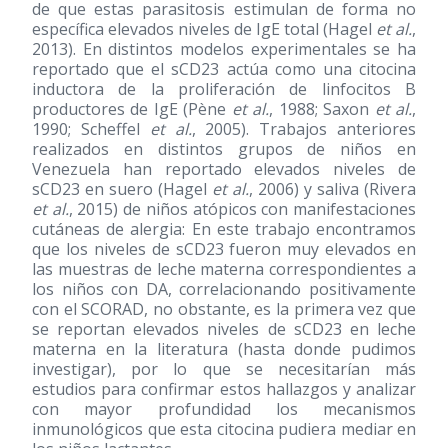
de que estas parasitosis estimulan de forma no
específica elevados niveles de IgE total (Hagel
et al.
,
2013). En distintos modelos experimentales se ha
reportado que el sCD23 actúa como una citocina
inductora de la proliferación de linfocitos B
productores de IgE (Pène
et al.
, 1988; Saxon
et al.
,
1990; Scheffel
et al.
, 2005). Trabajos anteriores
realizados en distintos grupos de niños en
Venezuela han reportado elevados niveles de
sCD23 en suero (Hagel
et al.
, 2006) y saliva (Rivera
et al.
, 2015) de niños atópicos con manifestaciones
cutáneas de alergia: En este trabajo encontramos
que los niveles de sCD23 fueron muy elevados en
las muestras de leche materna correspondientes a
los niños con DA, correlacionando positivamente
con el SCORAD, no obstante, es la primera vez que
se reportan elevados niveles de sCD23 en leche
materna en la literatura (hasta donde pudimos
investigar), por lo que se necesitarían más
estudios para confirmar estos hallazgos y analizar
con mayor profundidad los mecanismos
inmunológicos que esta citocina pudiera mediar en