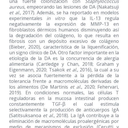
una fuerte colonización con
Staphylococcus
aureus
, empeorando las lesiones de DA (Nakatsuji
et al.
, 2017). Además, se ha reportado en modelos
experimentales
in vitro
que la IL-13 regula
negativamente la expresión de MMP-13 en
fibroblastos dérmicos humanos disminuyendo así
la degradación del colágeno, lo que resulta en
fibrosis con un depósito excesivo de colágeno
(Bieber, 2020), característica de la liquenificación,
un signo clínico de DA. Otro factor importante en la
etiología de la DA es la concurrencia de alergia
alimentaria (Cartledge y Chan, 2018; Graham y
Eigenmann, 2020; Tsakok
et al.
, 2016), la cual a su
vez se asocia fuertemente a la pérdida de la
tolerancia frente a macromoléculas derivadas de
los alimentos (De Martinis
et al.
, 2020; Fehervari,
2019). En condiciones normales, las células T
reguladoras en la mucosa intestinal producen
constantemente TGF-β el cual estimula
selectivamente la producción de anticuerpos IgA
(Satitsuksanoa
et al.
, 2018). La IgA contribuye a la
eliminación de macromoléculas proalergénicas por
medio de mecanismos de exclusión (Cerutti y