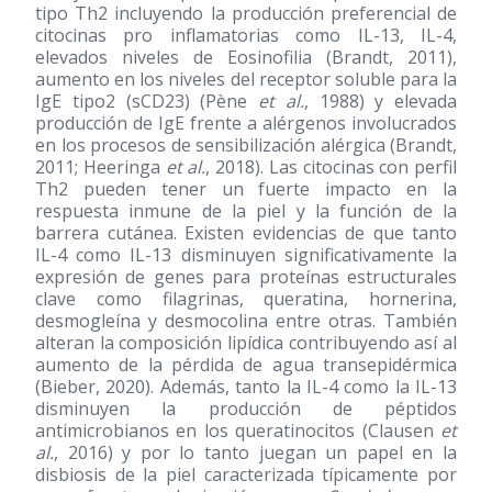
tipo Th2 incluyendo la producción preferencial de
citocinas pro inflamatorias como IL-13, IL-4,
elevados niveles de Eosinofilia (Brandt, 2011),
aumento en los niveles del receptor soluble para la
IgE tipo2 (sCD23) (Pène
et al.
, 1988) y elevada
producción de IgE frente a alérgenos involucrados
en los procesos de sensibilización alérgica (Brandt,
2011; Heeringa
et al.
, 2018). Las citocinas con perfil
Th2 pueden tener un fuerte impacto en la
respuesta inmune de la piel y la función de la
barrera cutánea. Existen evidencias de que tanto
IL-4 como IL-13 disminuyen significativamente la
expresión de genes para proteínas estructurales
clave como filagrinas, queratina, hornerina,
desmogleína y desmocolina entre otras. También
alteran la composición lipídica contribuyendo así al
aumento de la pérdida de agua transepidérmica
(Bieber, 2020). Además, tanto la IL-4 como la IL-13
disminuyen la producción de péptidos
antimicrobianos en los queratinocitos (Clausen
et
al.
, 2016) y por lo tanto juegan un papel en la
disbiosis de la piel caracterizada típicamente por