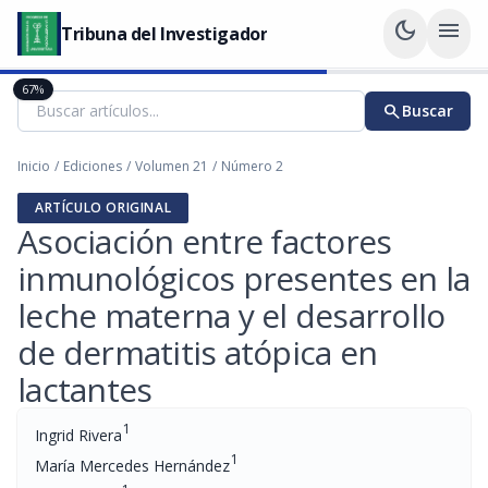
dark_mode
menu
Tribuna del Investigador
67%
search
Buscar
Inicio
/
Ediciones
/
Volumen 21
/
Número 2
ARTÍCULO ORIGINAL
Asociación entre factores
inmunológicos presentes en la
leche materna y el desarrollo
de dermatitis atópica en
lactantes
1
Ingrid Rivera
1
María Mercedes Hernández