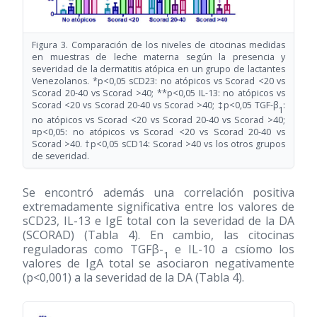
Figura 3. Comparación de los niveles de citocinas medidas
en muestras de leche materna según la presencia y
severidad de la dermatitis atópica en un grupo de lactantes
Venezolanos. *p<0,05 sCD23: no atópicos vs Scorad <20 vs
Scorad 20-40 vs Scorad >40; **p<0,05 IL-13: no atópicos vs
Scorad <20 vs Scorad 20-40 vs Scorad >40; ‡p<0,05 TGF-β
:
1
no atópicos vs Scorad <20 vs Scorad 20-40 vs Scorad >40;
¤p<0,05: no atópicos vs Scorad <20 vs Scorad 20-40 vs
Scorad >40. †p<0,05 sCD14: Scorad >40 vs los otros grupos
de severidad.
Se encontró además una correlación positiva
extremadamente significativa entre los valores de
sCD23, IL-13 e IgE total con la severidad de la DA
(SCORAD) (Tabla 4). En cambio, las citocinas
reguladoras como TGFβ-
e IL-10 a csíomo los
1
valores de IgA total se asociaron negativamente
(p<0,001) a la severidad de la DA (Tabla 4).