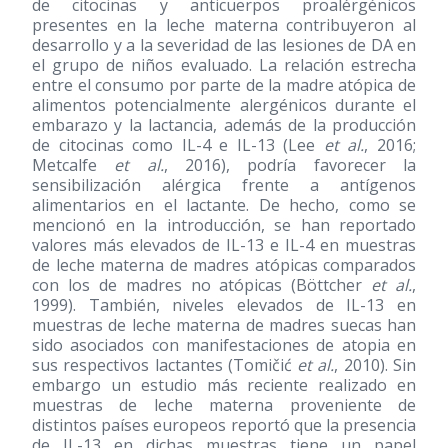
de citocinas y anticuerpos proalérgénicos
presentes en la leche materna contribuyeron al
desarrollo y a la severidad de las lesiones de DA en
el grupo de niños evaluado. La relación estrecha
entre el consumo por parte de la madre atópica de
alimentos potencialmente alergénicos durante el
embarazo y la lactancia, además de la producción
de citocinas como IL-4 e IL-13 (Lee
et al.
, 2016;
Metcalfe
et al.
, 2016), podría favorecer la
sensibilización alérgica frente a antígenos
alimentarios en el lactante. De hecho, como se
mencionó en la introducción, se han reportado
valores más elevados de IL-13 e IL-4 en muestras
de leche materna de madres atópicas comparados
con los de madres no atópicas (Böttcher
et al.
,
1999). También, niveles elevados de IL-13 en
muestras de leche materna de madres suecas han
sido asociados con manifestaciones de atopia en
sus respectivos lactantes (Tomičić
et al.
, 2010). Sin
embargo un estudio más reciente realizado en
muestras de leche materna proveniente de
distintos países europeos reportó que la presencia
de IL-13 en dichas muestras tiene un papel