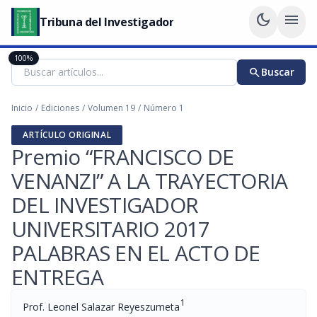
dark_mode
menu
Tribuna del Investigador
100%
search
Buscar
Inicio
/
Ediciones
/
Volumen 19
/
Número 1
ARTÍCULO ORIGINAL
Premio “FRANCISCO DE
VENANZI” A LA TRAYECTORIA
DEL INVESTIGADOR
UNIVERSITARIO 2017
PALABRAS EN EL ACTO DE
ENTREGA
1
Prof. Leonel Salazar Reyeszumeta