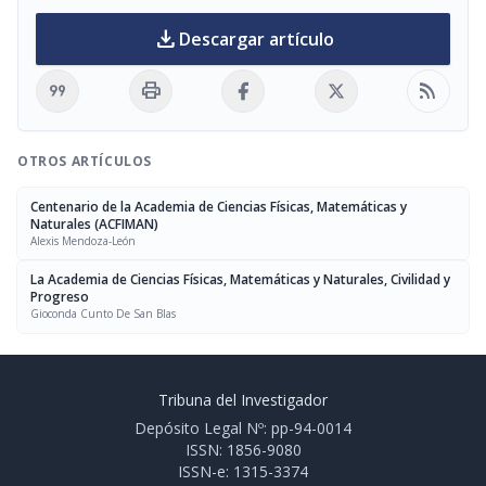
download
Descargar artículo
format_quote
print
rss_feed
OTROS ARTÍCULOS
Centenario de la Academia de Ciencias Físicas, Matemáticas y
Naturales (ACFIMAN)
Alexis Mendoza-León
La Academia de Ciencias Físicas, Matemáticas y Naturales, Civilidad y
Progreso
Gioconda Cunto De San Blas
Tribuna del Investigador
Depósito Legal Nº: pp-94-0014
ISSN: 1856-9080
ISSN-e: 1315-3374