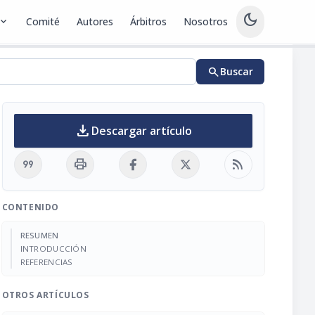
dark_mode
pand_more
Comité
Autores
Árbitros
Nosotros
search
Buscar
download
Descargar artículo
format_quote
print
rss_feed
CONTENIDO
RESUMEN
INTRODUCCIÓN
REFERENCIAS
OTROS ARTÍCULOS