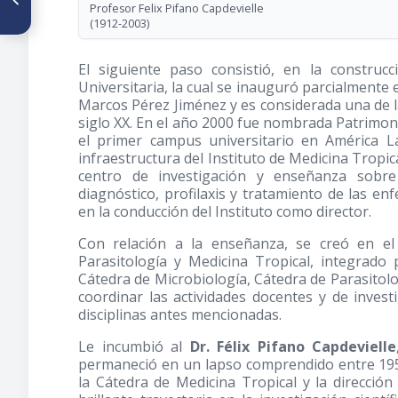
La Cátedra de Microbiología
Profesor Felix Pifano Capdevielle
en sus 125 años
(1912-2003)
El siguiente paso consistió, en la construcc
Universitaria, la cual se inauguró parcialmente
Marcos Pérez Jiménez y es considerada una de l
siglo XX. En el año 2000 fue nombrada Patrimon
el primer campus universitario en América L
infraestructura del Instituto de Medicina Tropi
centro de investigación y enseñanza sobre bi
diagnóstico, profilaxis y tratamiento de las enf
en la conducción del Instituto como director.
Con relación a la enseñanza, se creó en e
Parasitología y Medicina Tropical, integrado
Cátedra de Microbiología, Cátedra de Parasitolo
coordinar las actividades docentes y de invest
disciplinas antes mencionadas.
Le incumbió al
Dr. Félix Pifano Capdevielle
permaneció en un lapso comprendido entre 1958
la Cátedra de Medicina Tropical y la direcció