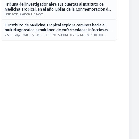
Tribuna del investigador abre sus puertas al Instituto de
Medicina Tropical, en el año jubilar de la Conmemoración de
los 70 años de su fundación
Belkisyolé Alarcón De Noya
El Instituto de Medicina Tropical explora caminos hacia el
multidiagnóstico simultáneo de enfermedades infecciosas y
parasitarias
Oscar Noya, María Angelita Lorenzo, Sandra Losada, Marilyan Toledo,
Adriana Gauna, Henry Bermúdez