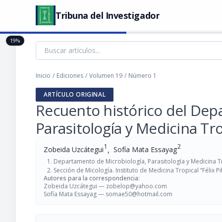
Tribuna del Investigador
19%
Inicio
/
Ediciones
/
Volumen 19
/
Número 1
ARTÍCULO ORIGINAL
Recuento histórico del Dep
Parasitología y Medicina Tro
1
2
,
Zobeida Uzcátegui
Sofía Mata Essayag
Departamento de Microbiología, Parasitología y Medicina Tro
Sección de Micología. Instituto de Medicina Tropical “Félix 
Autores para la correspondencia:
Zobeida Uzcátegui —
zobelop@yahoo.com
Sofía Mata Essayag —
somae50@hotmail.com