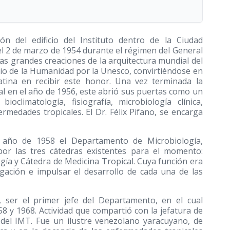
ión del edificio del Instituto dentro de la Ciudad
 el 2 de marzo de 1954 durante el régimen del General
as grandes creaciones de la arquitectura mundial del
io de la Humanidad por la Unesco, convirtiéndose en
atina en recibir este honor. Una vez terminada la
cal en el año de 1956, este abrió sus puertas como un
oclimatología, fisiografía, microbiología clínica,
ermedades tropicales. El Dr. Félix Pifano, se encarga
l año de 1958 el Departamento de Microbiología,
 por las tres cátedras existentes para el momento:
gía y Cátedra de Medicina Tropical. Cuya función era
igación e impulsar el desarrollo de cada una de las
, ser el primer jefe del Departamento, en el cual
 y 1968. Actividad que compartió con la jefatura de
n del IMT. Fue un ilustre venezolano yaracuyano, de