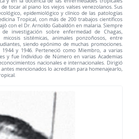
ífica y en la docencia de las enfermedades tropicales
 de tocar al piano los viejos valses venezolanos. Sus
ecológico, epidemiológico y clínico de las patologías
icina Tropical, con más de 200 trabajos científicos
ajó con el Dr. Arnoldo Gabaldón en malaria. Siempre
 de investigación sobre enfermedad de Chagas,
s, micosis sistémicas, animales ponzoñosos, entre
tudiantes, siendo epónimo de muchas promociones.
e 1944 y 1946. Perteneció como Miembro, a varias
les y fue Individuo de Número en varias Academias
econocimientos nacionales e internacionales. Dirigió
s antes mencionados lo acreditan para homenajearlo,
opical.