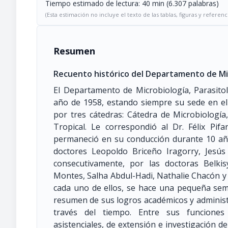
Tiempo estimado de lectura: 40 min (6.307 palabras)
(Esta estimación no incluye el texto de las tablas, figuras y referenc
Resumen
Recuento histórico del Departamento de Micr
El Departamento de Microbiología, Parasito
año de 1958, estando siempre su sede en el 
por tres cátedras: Cátedra de Microbiología
Tropical. Le correspondió al Dr. Félix Pif
permaneció en su conducción durante 10 año
doctores Leopoldo Briceño Iragorry, Jesú
consecutivamente, por las doctoras Belki
Montes, Salha Abdul-Hadi, Nathalie Chacón y
cada uno de ellos, se hace una pequeña semb
resumen de sus logros académicos y administ
través del tiempo. Entre sus funciones 
asistenciales, de extensión e investigación de