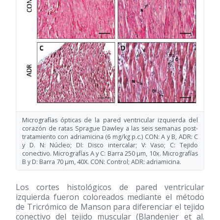
Micrografías ópticas de la pared ventricular izquierda del
corazón de ratas Sprague Dawley a las seis semanas post-
tratamiento con adriamicina (6 mg/kg p.c.) CON: A y B, ADR: C
y D. N: Núcleo; DI: Disco intercalar; V: Vaso; C: Tejido
conectivo. Micrografías A y C: Barra 250 μm, 10x. Micrografías
B y D: Barra 70 μm, 40X. CON: Control; ADR: adriamicina.
Los cortes histológicos de pared ventricular
izquierda fueron coloreados mediante el método
de Tricrómico de Manson para diferenciar el tejido
conectivo del tejido muscular (Blandenier et al.