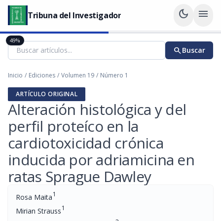
dark_mode
menu
Tribuna del Investigador
49%
search
Buscar
Inicio
/
Ediciones
/
Volumen 19
/
Número 1
ARTÍCULO ORIGINAL
Alteración histológica y del
perfil proteíco en la
cardiotoxicidad crónica
inducida por adriamicina en
ratas Sprague Dawley
1
Rosa Maita
1
Mirian Strauss