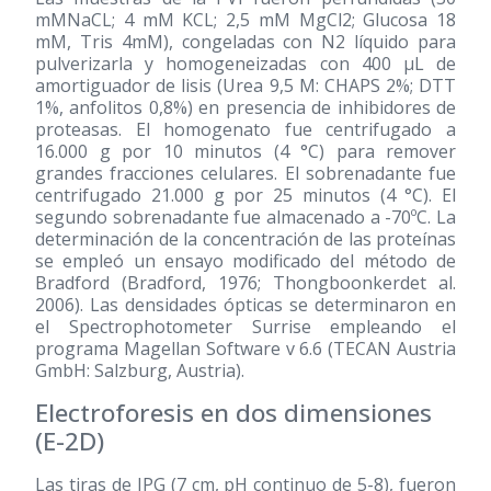
mMNaCL; 4 mM KCL; 2,5 mM MgCl2; Glucosa 18
mM, Tris 4mM), congeladas con N2 líquido para
pulverizarla y homogeneizadas con 400 μL de
amortiguador de lisis (Urea 9,5 M: CHAPS 2%; DTT
1%, anfolitos 0,8%) en presencia de inhibidores de
proteasas. El homogenato fue centrifugado a
16.000 g por 10 minutos (4 °C) para remover
grandes fracciones celulares. El sobrenadante fue
centrifugado 21.000 g por 25 minutos (4 °C). El
segundo sobrenadante fue almacenado a -70ºC. La
determinación de la concentración de las proteínas
se empleó un ensayo modificado del método de
Bradford (Bradford, 1976; Thongboonkerdet al.
2006). Las densidades ópticas se determinaron en
el Spectrophotometer Surrise empleando el
programa Magellan Software v 6.6 (TECAN Austria
GmbH: Salzburg, Austria).
Electroforesis en dos dimensiones
(E-2D)
Las tiras de IPG (7 cm, pH continuo de 5-8), fueron