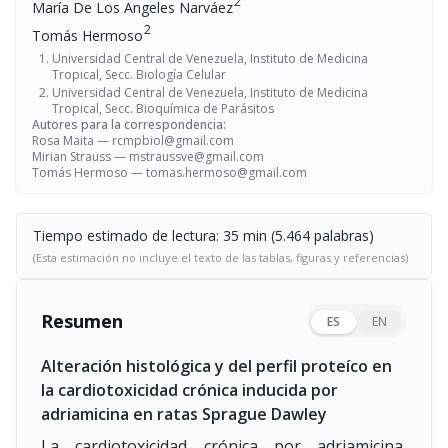
2
María De Los Angeles Narváez
2
Tomás Hermoso
Universidad Central de Venezuela, Instituto de Medicina
Tropical, Secc. Biología Celular
Universidad Central de Venezuela, Instituto de Medicina
Tropical, Secc. Bioquímica de Parásitos
Autores para la correspondencia:
Rosa Maita —
rcmpbiol@gmail.com
Mirian Strauss —
mstraussve@gmail.com
Tomás Hermoso —
tomas.hermoso@gmail.com
Tiempo estimado de lectura: 35 min (5.464 palabras)
(Esta estimación no incluye el texto de las tablas, figuras y referencias)
Resumen
ES
EN
Alteración histológica y del perfil proteíco en
la cardiotoxicidad crónica inducida por
adriamicina en ratas Sprague Dawley
La cardiotoxicidad crónica por adriamicina,