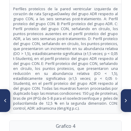
Perfiles proteícos de la pared ventricular izquierda de
corazón de rata SpragueDawley del grupo ADR respecto al
grupo CON, a las seis semanas post-tratamiento. A: Perfil
proteíco del grupo CON. B: Perfil proteíco del grupo ADR. C:
Perfil proteíco del grupo CON, señalando en círculo, los
puntos proteicos ausentes en el perfil proteíco del grupo
ADR, a las seis semanas post-tratamiento. D: Perfil proteíco
del grupo CON, señalando en círculo, los puntos proteicos,
que presentaron un incremento en su abundancia relativa
(DO > 1,5), estadísticamente significativa (±1,5 veces; p ˂ 0,05
t-Students), en el perfil proteíco del grupo ADR respecto al
del grupo CON. E: Perfil proteíco del grupo CON, señalando
en círculo, los puntos proteicos, que presentaron una
reducción en su abundancia relativa (DO ˂ 1,5),
estadísticamente significativa (±1,5 veces; p ˂ 0,05 t-
Students), en el perfil proteíco del grupo ADR respecto al
del grupo CON. Todas las muestras fueron procesadas por
duplicado bajo las mismas condiciones: 150 μg de proteínas,
ARTÍCULO ANTERIOR
SIGUIENTE ARTÍCULO
tiras de pH (IPG) de 5-8 para el isoelectroenfoque y geles de
Emergencia del virus Zika en
Malaria. Eficacia terapéutica de
poliacrilamida de 12,5 % en la segunda dimensión. CON:
Latinoamérica, aprendiendo
medicamentos contra
control, ADR: adriamicina (6mg/Kg p.c.).
en el camino
plasmodium vivax y
plasmodium falciparum
Estado Bolívar, Venezuela
2017
Grafico 4