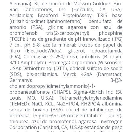
Alemania): Kit de tinción de Masson-Goldner. Bio-
Rad Laboratories, Inc. (Hercules, CA USA):
Acrilamida; Bradford ProteinAssay; TRIS base
[(tris(hidroximetil)aminometano]; persulfato de
amonio (PSA); glicina; agarosa con azul de
bromofenol; tris(2-carboxyethyl) phosphine
(TCEP); tiras de gradiente de pH inmovilizado (IPG)
7 cm, pH 5-8; aceite mineral; trozos de papel de
filtro (ElectrodeWicks); glicerol; iodoacetamida
(IOA); Coomassie G-250; urea; anfolitos (Bio-Lyte
3/10 Ampholyte). PromegaCorporation (Wisconsin,
USA): Dithiothreitol (DTT), dodecil sulfato de sodio
(SDS), bis-acrilamida. Merck KGaA (Darmstadt,
Germany): 3-[(3-
cholamidopropyl)dimethylammonio]-1-
propanesulfonate (CHAPS). Sigma-Aldrich Inc. (St.
Louis, MO, U.S.A): Tetramethylethylenediamine
(TEMED); NaCl, KCL, Na2HPO4, KH2PO4; albúmina
sérica de bovino (BSA); cóctel de inhibidores de
proteasa (SigmaFASTäProteaseInhibitor Tablet),
thiourea, azul de bromofenol, agarosa. Invitrogen
Corporation (Carlsbad, CA, U.S.A): estándar de peso