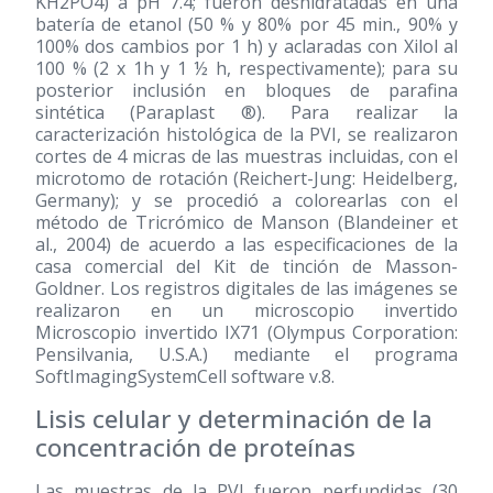
KH2PO4) a pH 7.4; fueron deshidratadas en una
batería de etanol (50 % y 80% por 45 min., 90% y
100% dos cambios por 1 h) y aclaradas con Xilol al
100 % (2 x 1h y 1 ½ h, respectivamente); para su
posterior inclusión en bloques de parafina
sintética (Paraplast ®). Para realizar la
caracterización histológica de la PVI, se realizaron
cortes de 4 micras de las muestras incluidas, con el
microtomo de rotación (Reichert-Jung: Heidelberg,
Germany); y se procedió a colorearlas con el
método de Tricrómico de Manson (Blandeiner et
al., 2004) de acuerdo a las especificaciones de la
casa comercial del Kit de tinción de Masson-
Goldner. Los registros digitales de las imágenes se
realizaron en un microscopio invertido
Microscopio invertido IX71 (Olympus Corporation:
Pensilvania, U.S.A.) mediante el programa
SoftImagingSystemCell software v.8.
Lisis celular y determinación de la
concentración de proteínas
Las muestras de la PVI fueron perfundidas (30