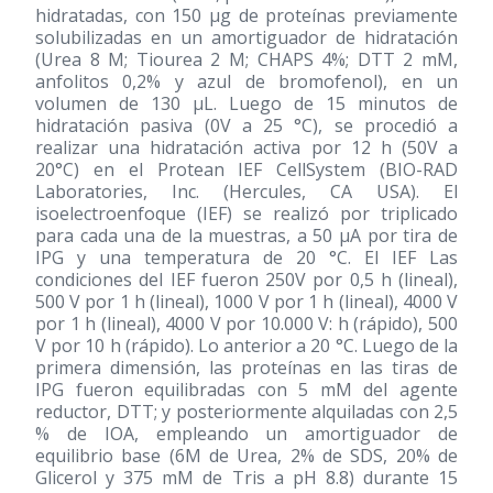
hidratadas, con 150 μg de proteínas previamente
solubilizadas en un amortiguador de hidratación
(Urea 8 M; Tiourea 2 M; CHAPS 4%; DTT 2 mM,
anfolitos 0,2% y azul de bromofenol), en un
volumen de 130 μL. Luego de 15 minutos de
hidratación pasiva (0V a 25 °C), se procedió a
realizar una hidratación activa por 12 h (50V a
20°C) en el Protean IEF CellSystem (BIO-RAD
Laboratories, Inc. (Hercules, CA USA). El
isoelectroenfoque (IEF) se realizó por triplicado
para cada una de la muestras, a 50 μA por tira de
IPG y una temperatura de 20 °C. El IEF Las
condiciones del IEF fueron 250V por 0,5 h (lineal),
500 V por 1 h (lineal), 1000 V por 1 h (lineal), 4000 V
por 1 h (lineal), 4000 V por 10.000 V: h (rápido), 500
V por 10 h (rápido). Lo anterior a 20 °C. Luego de la
primera dimensión, las proteínas en las tiras de
IPG fueron equilibradas con 5 mM del agente
reductor, DTT; y posteriormente alquiladas con 2,5
% de IOA, empleando un amortiguador de
equilibrio base (6M de Urea, 2% de SDS, 20% de
Glicerol y 375 mM de Tris a pH 8.8) durante 15