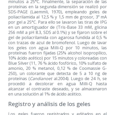
minutos a 25°C. Finalmente, la separación de las
proteínas en la segunda dimensión se realizó por
SDS-PAGE (Laemmli, 1970), empleando geles de
poliacrilamida al 12,5 % y 1,5 mm de grosor, 3º mA
por gel a 25°C. Para ello se lavaron las tiras de IPG
en un amortiguador de (Tris-Base 33 mM, glicina
256 mM a pH 8.3, SDS al 0.1%) y se fijaron sobre el
gel de poliacrilamida con agarosa fundida al 0,5 %
con trazas de azul de bromofenol. Luego de lavar
los geles con agua Milli-Q por 10 minutos, las
proteínas fueron fijadas (25% alcohol isopropílico,
10% ácido acético) por 15 minutos y coloreadas con
Blue Silver (11, 76 % ácido fosfórico, 10% sulfato de
amonio, 20 % metanol, 0,12 % de Coomassie G-
250), un colorante que detecta de 5 a 10 ng de
proteínas (
Candianoet
al.2004). Luego de 24 h, se
procedió a decolorar en agua Milli-Q hasta
alcanzar el contraste deseado, y se almacenaron
en una solución al 1% de ácido acético.
Registro y análisis de los geles
Los geles fueron registrados y editados en el