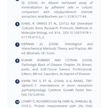
DJ. (2004).
An Alizarin red-based assay of
mineralization by adherent cells in culture:
comparison with cetylpyridinium chloride
extraction
. Anal Biochem. Jun 1; 329(1):77-84.
ISABEL R. ORRISS ET AL. (2012).
Rat Osteoblast
Cultures
. Bone Research Protocols, Methods in
Molecular Biology, vol. 816, . DOI 10.1007/978-1-
61779-415-5_3.
KIERNAN JA. (2008).
Histological and
Histochemical Methods: Theory and Practice
. 4th
ed. Bloxham, UK: Scion.
KUMAR: ROBBINS AND COTRAN. (2009).
Pathologic Basis of Disease
. Chapter 26: Bones,
Joints, and Soft-Tissue Tumors. Professional.
Edition, 8th ed. Saunders, An Imprint of Elsevier.
KWAN TAT S, ET AL. (2004).
IL-6, RANKL, TNF-
alpha/IL-1: interrelations in bone resorption
pathophysiology.
Cytokine Growth Factor Rev.
Feb;15(1):49-60.
LOWRY O, ROSEBROUGH NJ, FARR AL, RANDALL RJ.
(1951).
Protein measurement with the Folin