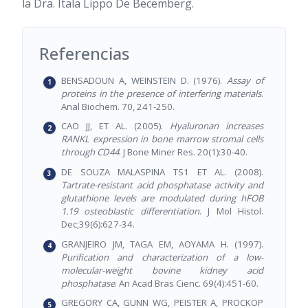
la Dra. Itala Lippo De Becemberg.
Referencias
BENSADOUN A, WEINSTEIN D. (1976).
Assay of
proteins in the presence of interfering materials
.
Anal Biochem. 70, 241-250.
CAO JJ, ET AL. (2005).
Hyaluronan increases
RANKL expression in bone marrow stromal cells
through CD44
. J Bone Miner Res. 20(1):30-40.
DE SOUZA MALASPINA TS1 ET AL. (2008).
Tartrate-resistant acid phosphatase activity and
glutathione levels are modulated during hFOB
1.19 osteoblastic differentiation
. J Mol Histol.
Dec;39(6):627-34.
GRANJEIRO JM, TAGA EM, AOYAMA H. (1997).
Purification and characterization of a low-
molecular-weight bovine kidney acid
phosphatase
. An Acad Bras Cienc. 69(4):451-60.
GREGORY CA, GUNN WG, PEISTER A, PROCKOP