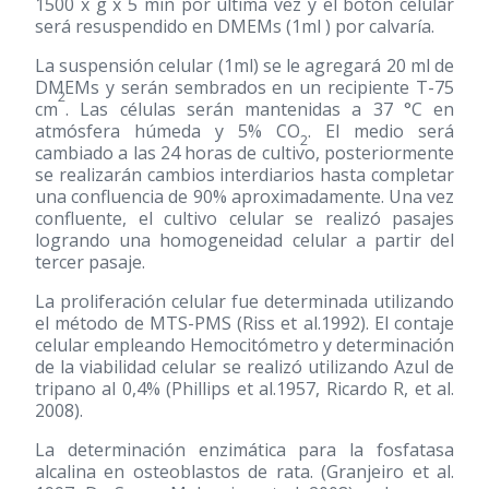
1500 x g x 5 min por última vez y el botón celular
será resuspendido en DMEMs (1ml ) por calvaría.
La suspensión celular (1ml) se le agregará 20 ml de
DMEMs y serán sembrados en un recipiente T-75
2
cm
. Las células serán mantenidas a 37 °C en
atmósfera húmeda y 5% CO
. El medio será
2
cambiado a las 24 horas de cultivo, posteriormente
se realizarán cambios interdiarios hasta completar
una confluencia de 90% aproximadamente. Una vez
confluente, el cultivo celular se realizó pasajes
logrando una homogeneidad celular a partir del
tercer pasaje.
La proliferación celular fue determinada utilizando
el método de MTS-PMS (Riss et al.1992). El contaje
celular empleando Hemocitómetro y determinación
de la viabilidad celular se realizó utilizando Azul de
tripano al 0,4% (Phillips et al.1957, Ricardo R, et al.
2008).
La determinación enzimática para la fosfatasa
alcalina en osteoblastos de rata. (Granjeiro et al.