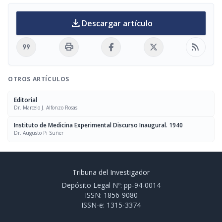
download
Descargar artículo
format_quote
print
rss_feed
OTROS ARTÍCULOS
Editorial
Dr. Marcelo J. Alfonzo Rosas
Instituto de Medicina Experimental Discurso Inaugural. 1940
Dr. Augusto Pi Suñer
Tribuna del Investigador
Depósito Legal Nº: pp-94-0014
ISSN: 1856-9080
ISSN-e: 1315-3374