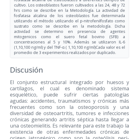
cultivo. Los osteoblastos fueron cultivados a las 24, 48 y 72
hrs como se describe en la Metodología. La actividad de
fosfatasa alcalina de los osteoblastos fue determinada
utilizando el método utilizando el p-nitrofenilfosfato como
sustrato como se describe en la metodología. Dicha
actividad se determino en presencia de agentes
mitogenicos como el suero fetal bovino (SFB) a
concentraciones al 5 y 10%. Además se utilizaron IL-6
(1,10,100 ng/ml) y del TNF-α ( 1,10,100 ng/ml)Cada valor es el
promedio de 3 experimentos realizados por duplicado.
Discusión
El conjunto estructural integrado por huesos y
cartílagos, el cual es denominado sistema
esquelético, puede sufrir ciertas patologías
agudas: accidentes, traumatismos y crónicas más
frecuentes como son la osteoporosis y una
diversidad de osteoartritis, tumores e infecciones
crónicas generando artritis séptica hasta llegar a
una osteomielitis. Es relevante para este trabajo la
existencia de otras enfermedades crónicas de
origen iatrogénico como son la osteólisis peri-