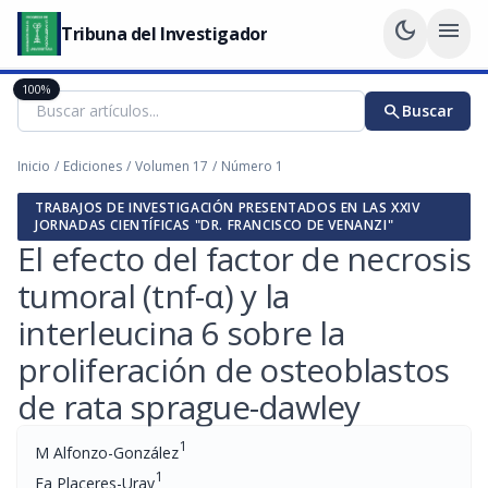
dark_mode
menu
Tribuna del Investigador
100%
search
Buscar
Inicio
/
Ediciones
/
Volumen 17
/
Número 1
TRABAJOS DE INVESTIGACIÓN PRESENTADOS EN LAS XXIV
JORNADAS CIENTÍFICAS "DR. FRANCISCO DE VENANZI"
El efecto del factor de necrosis
tumoral (tnf-α) y la
interleucina 6 sobre la
proliferación de osteoblastos
de rata sprague-dawley
1
M Alfonzo-González
1
Fa Placeres-Uray