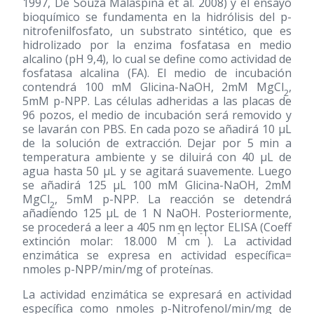
1997, De Souza Malaspina et al. 2008) y el ensayo
bioquímico se fundamenta en la hidrólisis del p-
nitrofenilfosfato, un substrato sintético, que es
hidrolizado por la enzima fosfatasa en medio
alcalino (pH 9,4), lo cual se define como actividad de
fosfatasa alcalina (FA). El medio de incubación
contendrá 100 mM Glicina-NaOH, 2mM MgCl
,
2
5mM p-NPP. Las células adheridas a las placas de
96 pozos, el medio de incubación será removido y
se lavarán con PBS. En cada pozo se añadirá 10 µL
de la solución de extracción. Dejar por 5 min a
temperatura ambiente y se diluirá con 40 µL de
agua hasta 50 µL y se agitará suavemente. Luego
se añadirá 125 µL 100 mM Glicina-NaOH, 2mM
MgCl
, 5mM p-NPP. La reacción se detendrá
2
añadiendo 125 µL de 1 N NaOH. Posteriormente,
se procederá a leer a 405 nm en lector ELISA (Coeff
-1
-1
extinción molar: 18.000 M
cm
). La actividad
enzimática se expresa en actividad específica=
nmoles p-NPP/min/mg of proteínas.
La actividad enzimática se expresará en actividad
específica como nmoles p-Nitrofenol/min/mg de