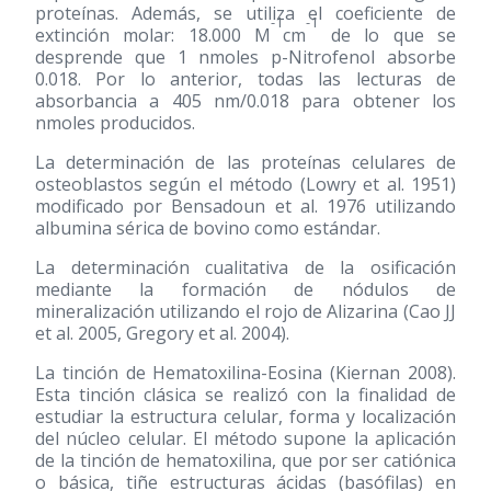
proteínas. Además, se utiliza el coeficiente de
-1
-1
extinción molar: 18.000 M
cm
de lo que se
desprende que 1 nmoles p-Nitrofenol absorbe
0.018. Por lo anterior, todas las lecturas de
absorbancia a 405 nm/0.018 para obtener los
nmoles producidos.
La determinación de las proteínas celulares de
osteoblastos según el método (Lowry et al. 1951)
modificado por Bensadoun et al. 1976 utilizando
albumina sérica de bovino como estándar.
La determinación cualitativa de la osificación
mediante la formación de nódulos de
mineralización utilizando el rojo de Alizarina (Cao JJ
et al. 2005, Gregory et al. 2004).
La tinción de Hematoxilina-Eosina (Kiernan 2008).
Esta tinción clásica se realizó con la finalidad de
estudiar la estructura celular, forma y localización
del núcleo celular. El método supone la aplicación
de la tinción de hematoxilina, que por ser catiónica
o básica, tiñe estructuras ácidas (basófilas) en