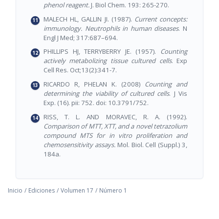
phenol reagent.
J. Biol Chem. 193: 265-270.
MALECH HL, GALLIN JI. (1987).
Current concepts:
immunology. Neutrophils in human diseases
. N
Engl J Med; 317:687–694.
PHILLIPS HJ, TERRYBERRY JE. (1957).
Counting
actively metabolizing tissue cultured cells
. Exp
Cell Res. Oct;13(2):341-7.
RICARDO R, PHELAN K. (2008)
Counting and
determining the viability of cultured cells
. J Vis
Exp. (16). pii: 752. doi: 10.3791/752.
RISS, T. L. AND MORAVEC, R. A. (1992).
Comparison of MTT, XTT, and a novel tetrazolium
compound MTS for in vitro proliferation and
chemosensitivity assays.
Mol. Biol. Cell (Suppl.) 3,
184a.
Inicio
/
Ediciones
/
Volumen 17
/
Número 1