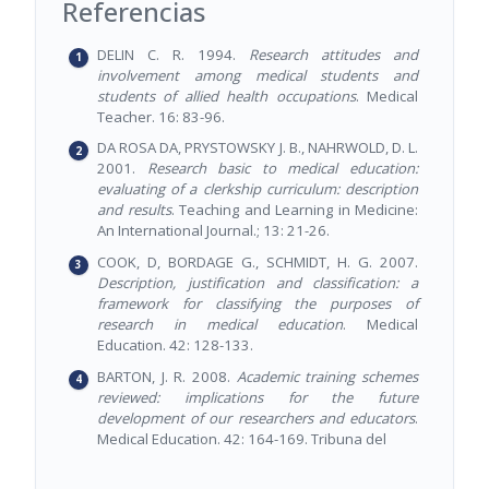
Referencias
DELIN C. R. 1994.
Research attitudes and
involvement among medical students and
students of allied health occupations
. Medical
Teacher. 16: 83-96.
DA ROSA DA, PRYSTOWSKY J. B., NAHRWOLD, D. L.
2001.
Research basic to medical education:
evaluating of a clerkship curriculum: description
and results
. Teaching and Learning in Medicine:
An International Journal.; 13: 21-26.
COOK, D, BORDAGE G., SCHMIDT, H. G. 2007.
Description, justification and classification: a
framework for classifying the purposes of
research in medical education
. Medical
Education. 42: 128-133.
BARTON, J. R. 2008.
Academic training schemes
reviewed: implications for the future
development of our researchers and educators
.
Medical Education. 42: 164-169. Tribuna del