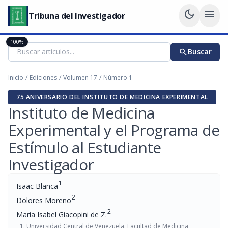
dark_mode
menu
Tribuna del Investigador
100%
search
Buscar
Inicio
/
Ediciones
/
Volumen 17
/
Número 1
75 ANIVERSARIO DEL INSTITUTO DE MEDICINA EXPERIMENTAL
Instituto de Medicina
Experimental y el Programa de
Estímulo al Estudiante
Investigador
1
Isaac Blanca
2
Dolores Moreno
2
María Isabel Giacopini de Z.
Universidad Central de Venezuela. Facultad de Medicina