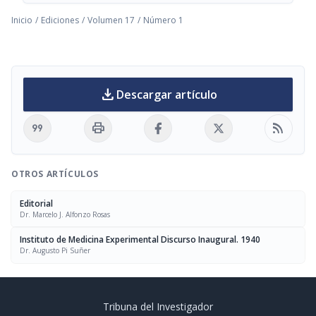
Inicio
/
Ediciones
/
Volumen 17
/
Número 1
download
Descargar artículo
format_quote
print
rss_feed
OTROS ARTÍCULOS
Editorial
Dr. Marcelo J. Alfonzo Rosas
Instituto de Medicina Experimental Discurso Inaugural. 1940
Dr. Augusto Pi Suñer
Tribuna del Investigador