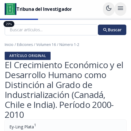
dark_mode
menu
Tribuna del Investigador
29%
search
Buscar
Inicio
/
Ediciones
/
Volumen 16
/
Número 1-2
ARTÍCULO ORIGINAL
El Crecimiento Económico y el
Desarrollo Humano como
Distinción al Grado de
Industrialización (Canadá,
Chile e India). Período 2000-
2010
1
Ey-Ling Plata