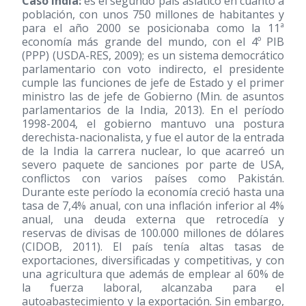
Caso India:
es el segundo país asiático en cuanto a
población, con unos 750 millones de habitantes y
para el año 2000 se posicionaba como la 11ª
economía más grande del mundo, con el 4º PIB
(PPP) (USDA-RES, 2009); es un sistema democrático
parlamentario con voto indirecto, el presidente
cumple las funciones de jefe de Estado y el primer
ministro las de jefe de Gobierno (Min. de asuntos
parlamentarios de la India, 2013). En el período
1998-2004, el gobierno mantuvo una postura
derechista-nacionalista, y fue el autor de la entrada
de la India la carrera nuclear, lo que acarreó un
severo paquete de sanciones por parte de USA,
conflictos con varios países como Pakistán.
Durante este período la economía creció hasta una
tasa de 7,4% anual, con una inflación inferior al 4%
anual, una deuda externa que retrocedía y
reservas de divisas de 100.000 millones de dólares
(CIDOB, 2011). El país tenía altas tasas de
exportaciones, diversificadas y competitivas, y con
una agricultura que además de emplear al 60% de
la fuerza laboral, alcanzaba para el
autoabastecimiento y la exportación. Sin embargo,