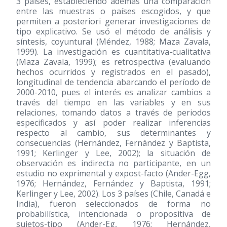
3 países, estableciendo además una comparación
entre las muestras o países escogidos, y que
permiten a posteriori generar investigaciones de
tipo explicativo. Se usó el método de análisis y
síntesis, coyuntural (Méndez, 1988; Maza Zavala,
1999). La investigación es cuantitativa-cualitativa
(Maza Zavala, 1999); es retrospectiva (evaluando
hechos ocurridos y registrados en el pasado),
longitudinal de tendencia abarcando el período de
2000-2010, pues el interés es analizar cambios a
través del tiempo en las variables y en sus
relaciones, tomando datos a través de periodos
especificados y así poder realizar inferencias
respecto al cambio, sus determinantes y
consecuencias (Hernández, Fernández y Baptista,
1991; Kerlinger y Lee, 2002); la situación de
observación es indirecta no participante, en un
estudio no exprimental y expost-facto (Ander-Egg,
1976; Hernández, Fernández y Baptista, 1991;
Kerlinger y Lee, 2002). Los 3 países (Chile, Canadá e
India), fueron seleccionados de forma no
probabilística, intencionada o propositiva de
sujetos-tipo (Ander-Eg, 1976; Hernández,