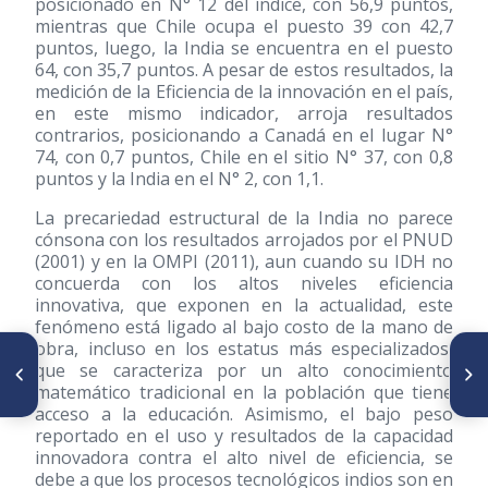
posicionado en N° 12 del índice, con 56,9 puntos,
mientras que Chile ocupa el puesto 39 con 42,7
puntos, luego, la India se encuentra en el puesto
64, con 35,7 puntos. A pesar de estos resultados, la
medición de la Eficiencia de la innovación en el país,
en este mismo indicador, arroja resultados
contrarios, posicionando a Canadá en el lugar N°
74, con 0,7 puntos, Chile en el sitio N° 37, con 0,8
puntos y la India en el N° 2, con 1,1.
La precariedad estructural de la India no parece
cónsona con los resultados arrojados por el PNUD
(2001)
y en la OMPI
(2011)
, aun cuando su IDH no
concuerda con los altos niveles eficiencia
innovativa, que exponen en la actualidad, este
fenómeno está ligado al bajo costo de la mano de
obra, incluso en los estatus más especializados,
ARTÍCULO ANTERIOR
SIGUIENTE ARTÍCULO
que se caracteriza por un alto conocimiento
Seguridad Económica del
La Dramaturgia de Gilberto
matemático tradicional en la población que tiene
Adulto Mayor Venezolano
Pinto
(Período 2000 - 2014)
acceso a la educación. Asimismo, el bajo peso
reportado en el uso y resultados de la capacidad
innovadora contra el alto nivel de eficiencia, se
debe a que los procesos tecnológicos indios son en