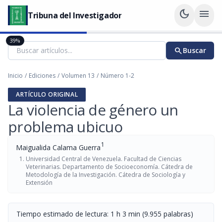
dark_mode
menu
Tribuna del Investigador
39%
search
Buscar
Inicio
/
Ediciones
/
Volumen 13
/
Número 1-2
ARTÍCULO ORIGINAL
La violencia de género un
problema ubicuo
1
Maigualida Calama Guerra
Universidad Central de Venezuela. Facultad de Ciencias
Veterinarias. Departamento de Socioeconomía. Cátedra de
Metodología de la Investigación. Cátedra de Sociología y
Extensión
Tiempo estimado de lectura: 1 h 3 min (9.955 palabras)