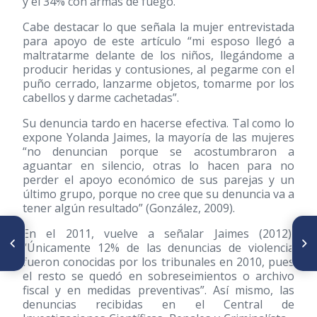
y el 34% con armas de fuego.
Cabe destacar lo que señala la mujer entrevistada
para apoyo de este artículo “mi esposo llegó a
maltratarme delante de los niños, llegándome a
producir heridas y contusiones, al pegarme con el
puño cerrado, lanzarme objetos, tomarme por los
cabellos y darme cachetadas”.
Su denuncia tardo en hacerse efectiva. Tal como lo
expone Yolanda Jaimes, la mayoría de las mujeres
“no denuncian porque se acostumbraron a
aguantar en silencio, otras lo hacen para no
perder el apoyo económico de sus parejas y un
último grupo, porque no cree que su denuncia va a
tener algún resultado” (González, 2009).
ARTÍCULO ANTERIOR
SIGUIENTE ARTÍCULO
En el 2011, vuelve a señalar Jaimes
(2012)
,
Violencia con Uniforme
Los delincuentes violentos de
“Únicamente 12% de las denuncias de violencia
Escolar. La Mirada de los
origen popular en Venezuela
fueron conocidas por los tribunales en 2010, pues
Expertos
el resto se quedó en sobreseimientos o archivo
fiscal y en medidas preventivas”. Así mismo, las
denuncias recibidas en el Central de