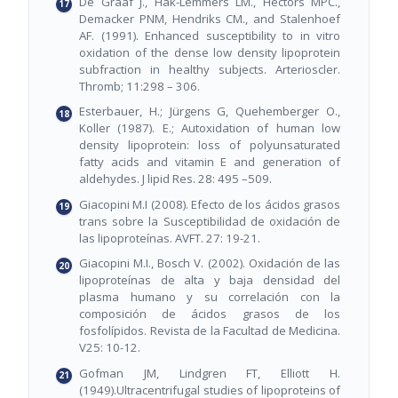
De Graaf J., Hak-Lemmers LM., Hectors MPC.,
Demacker PNM, Hendriks CM., and Stalenhoef
AF. (1991). Enhanced susceptibility to in vitro
oxidation of the dense low density lipoprotein
subfraction in healthy subjects. Arterioscler.
Thromb; 11:298 – 306.
Esterbauer, H.; Jürgens G, Quehemberger O.,
Koller (1987). E.; Autoxidation of human low
density lipoprotein: loss of polyunsaturated
fatty acids and vitamin E and generation of
aldehydes. J lipid Res. 28: 495 –509.
Giacopini M.I (2008). Efecto de los ácidos grasos
trans sobre la Susceptibilidad de oxidación de
las lipoproteínas. AVFT. 27: 19-21.
Giacopini M.I., Bosch V. (2002). Oxidación de las
lipoproteínas de alta y baja densidad del
plasma humano y su correlación con la
composición de ácidos grasos de los
fosfolípidos. Revista de la Facultad de Medicina.
V25: 10-12.
Gofman JM, Lindgren FT, Elliott H.
(1949).Ultracentrifugal studies of lipoproteins of