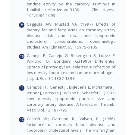
binding activity by the carboxyl terminus in
familial defectiveapoB100. J Clin Invest.
101:1084-1093.
Caggiula AW, Mustad VA. (1997). Effects of
dietary fat and fatty acids on coronary artery
disease risk and total and lipoprotein
cholesterol concentrations: epidemiologic
studies. Am J Clin Nutr. 65: 1597S-610S.
Camejo E, Camejo G, Rosengren B, López F,
Wiklund O, Bondjers G.(1990) Differential
uptade of proteoglycan- selected subfraction of
low density lipoprotein by human macrophages.
J. Lipid. Res. 31:1387-1398.
Campos H , Genest J , Blijlevens E, McNamara J,
Jenner J, Ordovas J , Wilson P, Schaefer E. (1992)
Low density lipoprotein particle size and
coronary artery disease. Arterioscler. Thromb.
Vasc. Biol. 12;187-195
Castelli W.; Garrison R., Wilson, P. (1986).
Incidence of coronary heart disease and
lipoprotein cholesterol levels. The Framingham