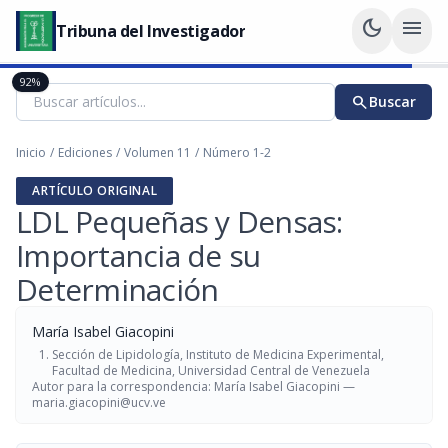
dark_mode
menu
Tribuna del Investigador
92%
search
Buscar
Inicio
/
Ediciones
/
Volumen 11
/
Número 1-2
ARTÍCULO ORIGINAL
LDL Pequeñas y Densas:
Importancia de su
Determinación
María Isabel Giacopini
Sección de Lipidología, Instituto de Medicina Experimental,
Facultad de Medicina, Universidad Central de Venezuela
Autor para la correspondencia: María Isabel Giacopini —
maria.giacopini@ucv.ve