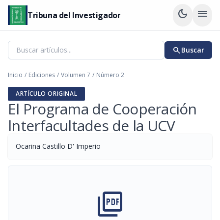
dark_mode
menu
Tribuna del Investigador
search
Buscar
Inicio
/
Ediciones
/
Volumen 7
/
Número 2
ARTÍCULO ORIGINAL
El Programa de Cooperación
lnterfacultades de la UCV
Ocarina Castillo D' Imperio
picture_as_pdf