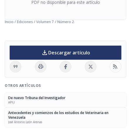
PDF no disponible para este artículo
Inicio
/
Ediciones
/
Volumen 7
/
Número 2
download
Descargar artículo
format_quote
print
rss_feed
OTROS ARTÍCULOS
De nuevo Tribuna del Investigador
APIU
Antecedentes y comienzos de los estudios de Veterinaria en
Venezuela
José Antonio León Arenas