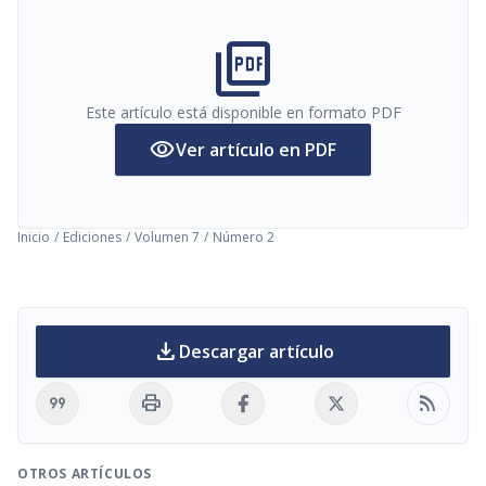
picture_as_pdf
Este artículo está disponible en formato PDF
visibility
Ver artículo en PDF
Inicio
/
Ediciones
/
Volumen 7
/
Número 2
download
Descargar artículo
format_quote
print
rss_feed
OTROS ARTÍCULOS