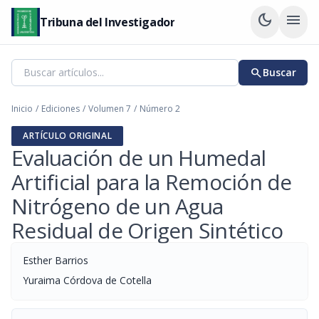
dark_mode
menu
Tribuna del Investigador
search
Buscar
Inicio
/
Ediciones
/
Volumen 7
/
Número 2
ARTÍCULO ORIGINAL
Evaluación de un Humedal
Artificial para la Remoción de
Nitrógeno de un Agua
Residual de Origen Sintético
Esther Barrios
Yuraima Córdova de Cotella